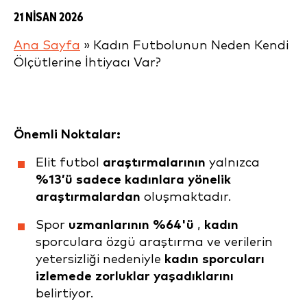
21 NISAN 2026
Ana Sayfa
»
Kadın Futbolunun Neden Kendi
Ölçütlerine İhtiyacı Var
?
Önemli Noktalar:
Elit futbol
araştırmalarının
yalnızca
%13’ü
sadece kadınlara yönelik
araştırmalardan
oluşmaktadır.
Spor
uzmanlarının %64'ü
,
kadın
sporculara özgü araştırma ve verilerin
yetersizliği nedeniyle
kadın sporcuları
izlemede zorluklar yaşadıklarını
belirtiyor.