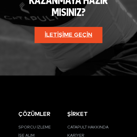
KAZANMAYA HAZIR
MISINIZ?
İLETIŞIME GEÇIN
ÇÖZÜMLER
ŞİRKET
SPORCU İZLEME
CATAPULT HAKKINDA
İŞE ALIM
KARIYER