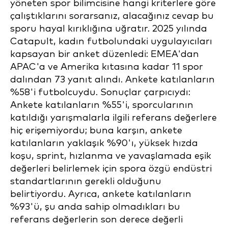
yöneten spor bilimcisine hangi kriterlere göre
çalıştıklarını sorarsanız, alacağınız cevap bu
sporu hayal kırıklığına uğratır. 2025 yılında
Catapult, kadın futbolundaki uygulayıcıları
kapsayan bir anket düzenledi: EMEA'dan
APAC'a ve Amerika kıtasına kadar 11 spor
dalından 73 yanıt alındı. Ankete katılanların
%58'i futbolcuydu. Sonuçlar çarpıcıydı:
Ankete katılanların %55'i, sporcularının
katıldığı yarışmalarla ilgili referans değerlere
hiç erişemiyordu; buna karşın, ankete
katılanların yaklaşık %90'ı, yüksek hızda
koşu, sprint, hızlanma ve yavaşlamada eşik
değerleri belirlemek için spora özgü endüstri
standartlarının gerekli olduğunu
belirtiyordu. Ayrıca, ankete katılanların
%93'ü, şu anda sahip olmadıkları bu
referans değerlerin son derece değerli