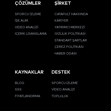
ÇÖZÜMLER
ŞİRKET
SPORCU İZLEME
CATAPULT HAKKINDA
İŞE ALIM
KARIYER
VIDEO ANALIZI
YATIRIMCI MERKEZI
İÇERIK LISANSLAMA
GIZLILIK POLITIKASI
STANDART ŞARTLAR
ÇEREZ POLITIKASI
HABER ODASI
KAYNAKLAR
DESTEK
BLOG
SPORCU İZLEME
SSS
VIDEO ANALIZI
FIYATLANDIRMA
TOPLULUK