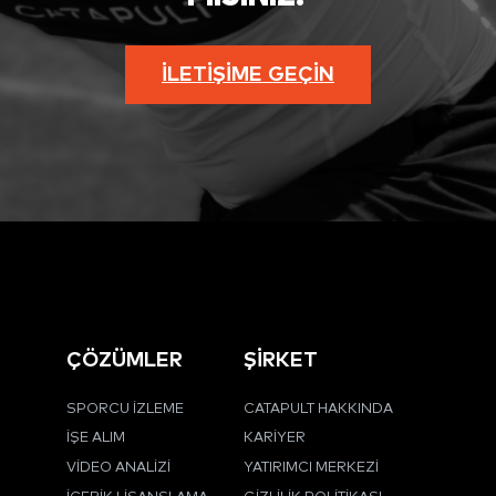
İLETIŞIME GEÇIN
ÇÖZÜMLER
ŞİRKET
SPORCU İZLEME
CATAPULT HAKKINDA
İŞE ALIM
KARIYER
VIDEO ANALIZI
YATIRIMCI MERKEZI