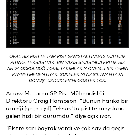
OVAL BIR PISTTE TAM PIST SARISI ALTINDA STRATEJIK
PITING, TEKSAS'TAKI BIR YARIŞ SIRASINDA KRITIK BIR
ANDA GÖRÜLDÜĞÜ GIBI, TAKIMLARIN ÖNEMLI BIR ZEMIN
KAYBETMEDEN UYARI SÜRELERINI NASIL AVANTAJA
DÖNÜŞTÜRDÜKLERINI GÖSTERIYOR.
Arrow McLaren SP Pist Mühendisliği
Direktörü Craig Hampson, "Bunun harika bir
örneği [geçen yıl] Teksas'ta pistte meydana
gelen hızlı bir durumdu," diye açıklıyor.
'Pistte sarı bayrak vardı ve çok sayıda geçiş