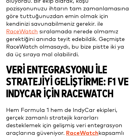
oluyordu. Bir ekip olarak, koşu
pozisyonunuzu ihtarın tam zamanlamasına
göre tuttuğunuzdan emin olmak için
kendinizi savunabilmeniz gerekir. ile
RaceWatch
sıralamada nerede olmamız
gerektiğini anında teyit edebildik. Geçmişte
RaceWatch olmasaydı, bu bize pistte iki ya
da üç sıraya mal olabilirdi.
VERI ENTEGRASYONU ILE
STRATEJIYI GELIŞTIRME: F1 VE
INDYCAR IÇIN RACEWATCH
Hem Formula 1 hem de IndyCar ekipleri,
gerçek zamanlı stratejik kararları
desteklemek için gelişmiş veri entegrasyon
araçlarına güveniyor.
RaceWatch
kapsamlı