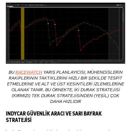
BU
RACEWATCH
YARIŞ PLANLAYICISI, MÜHENDISLERIN
RAKIPLERININ TAKTIKLERINI HIZLI BIR ŞEKILDE TESPIT
ETMELERINE VE ALT VE ÜST KESINTILERI IZLEMELERINE
OLANAK TANIR. BU ÖRNEKTE, IKI DURAK STRATEJISI
(KIRMIZI) TEK DURAK STRATEJISINDEN (YEŞIL) ÇOK
DAHA HIZLIDIR
INDYCAR GÜVENLIK ARACI VE SARI BAYRAK
STRATEJISI