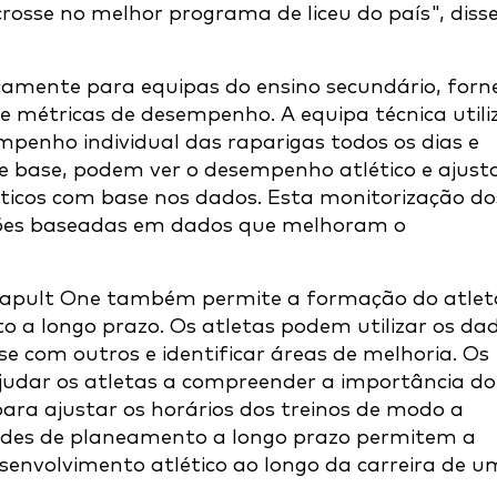
rosse no melhor programa de liceu do país", diss
icamente para equipas do ensino secundário, forn
 métricas de desempenho. A equipa técnica utili
penho individual das raparigas todos os dias e
e base, podem ver o desempenho atlético e ajust
tléticos com base nos dados. Esta monitorização do
isões baseadas em dados que melhoram o
tapult One também permite a formação do atlet
to a longo prazo. Os atletas podem utilizar os da
 com outros e identificar áreas de melhoria. Os
ajudar os atletas a compreender a importância do
para ajustar os horários dos treinos de modo a
cidades de planeamento a longo prazo permitem a
esenvolvimento atlético ao longo da carreira de u