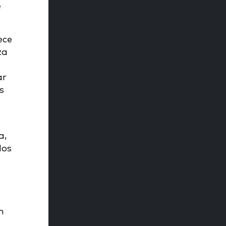
e
ece
za
ar
s
a,
dos
m