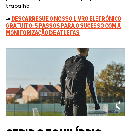
trabalho.
->
DESCARREGUE O NOSSO LIVRO ELETRÓNICO
GRATUITO:
5 PASSOS PARA O SUCESSO COM A
MONITORIZAÇÃO DE ATLETAS