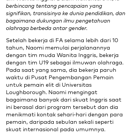
berbincang tentang pencapaian yang
signifikan, transisinya ke dunia pendidikan, dan
bagaimana dukungan ilmu pengetahuan
olahraga berbeda antar gender.
Setelah bekerja di FA selama lebih dari 10
tahun, Naomi memulai perjalanannya
dengan tim muda Wanita Inggris, bekerja
dengan tim U19 sebagai ilmuwan olahraga.
Pada saat yang sama, dia bekerja paruh
waktu di Pusat Pengembangan Pemain
untuk pemain elit di Universitas
Loughborough. Naomi mengingat
bagaimana banyak dari skuat Inggris saat
ini berasal dari program tersebut dan dia
menikmati kontak sehari-hari dengan para
pemain, daripada sebulan sekali seperti
skuat internasional pada umumnya.