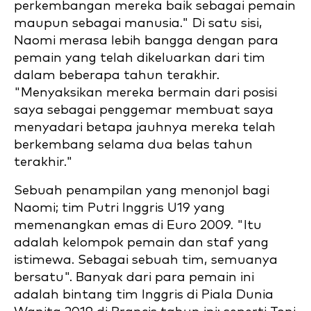
perkembangan mereka baik sebagai pemain
maupun sebagai manusia." Di satu sisi,
Naomi merasa lebih bangga dengan para
pemain yang telah dikeluarkan dari tim
dalam beberapa tahun terakhir.
"Menyaksikan mereka bermain dari posisi
saya sebagai penggemar membuat saya
menyadari betapa jauhnya mereka telah
berkembang selama dua belas tahun
terakhir."
Sebuah penampilan yang menonjol bagi
Naomi; tim Putri Inggris U19 yang
memenangkan emas di Euro 2009. "Itu
adalah kelompok pemain dan staf yang
istimewa. Sebagai sebuah tim, semuanya
bersatu". Banyak dari para pemain ini
adalah bintang tim Inggris di Piala Dunia