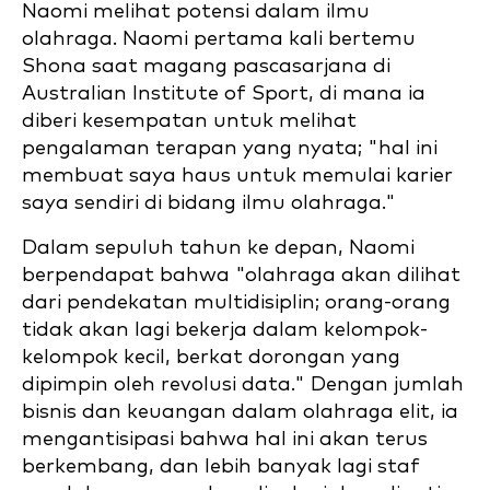
Naomi melihat potensi dalam ilmu
olahraga. Naomi pertama kali bertemu
Shona saat magang pascasarjana di
Australian Institute of Sport, di mana ia
diberi kesempatan untuk melihat
pengalaman terapan yang nyata; "hal ini
membuat saya haus untuk memulai karier
saya sendiri di bidang ilmu olahraga."
Dalam sepuluh tahun ke depan, Naomi
berpendapat bahwa "olahraga akan dilihat
dari pendekatan multidisiplin; orang-orang
tidak akan lagi bekerja dalam kelompok-
kelompok kecil, berkat dorongan yang
dipimpin oleh revolusi data." Dengan jumlah
bisnis dan keuangan dalam olahraga elit, ia
mengantisipasi bahwa hal ini akan terus
berkembang, dan lebih banyak lagi staf