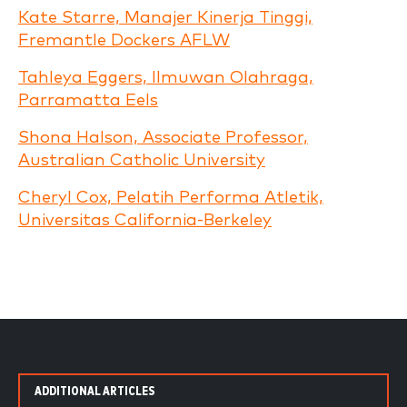
Kate Starre, Manajer Kinerja Tinggi,
Fremantle Dockers AFLW
Tahleya Eggers, Ilmuwan Olahraga,
Parramatta Eels
Shona Halson, Associate Professor,
Australian Catholic University
Cheryl Cox, Pelatih Performa Atletik,
Universitas California-Berkeley
ADDITIONAL ARTICLES