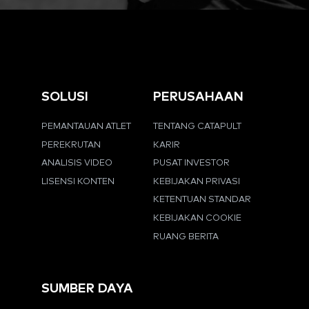
SOLUSI
PERUSAHAAN
PEMANTAUAN ATLET
TENTANG CATAPULT
PEREKRUTAN
KARIR
ANALISIS VIDEO
PUSAT INVESTOR
LISENSI KONTEN
KEBIJAKAN PRIVASI
KETENTUAN STANDAR
KEBIJAKAN COOKIE
RUANG BERITA
SUMBER DAYA