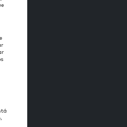
ue
e
ar
ar
os
stá
,