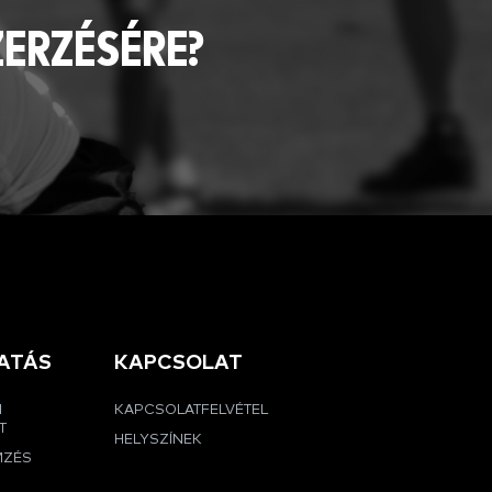
ZERZÉSÉRE?
ATÁS
KAPCSOLAT
I
KAPCSOLATFELVÉTEL
T
HELYSZÍNEK
MZÉS
G