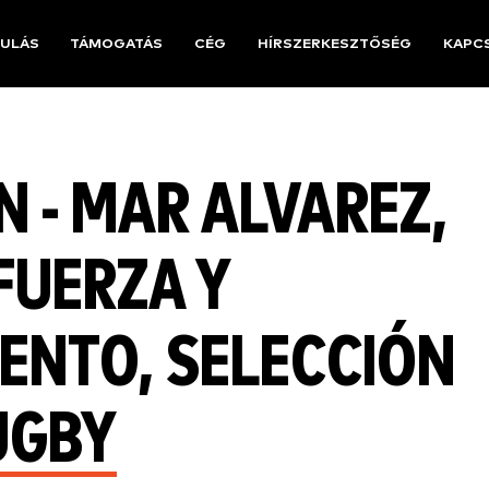
ULÁS
TÁMOGATÁS
CÉG
HÍRSZERKESZTŐSÉG
KAPC
 - MAR ALVAREZ,
FUERZA Y
ENTO, SELECCIÓN
UGBY