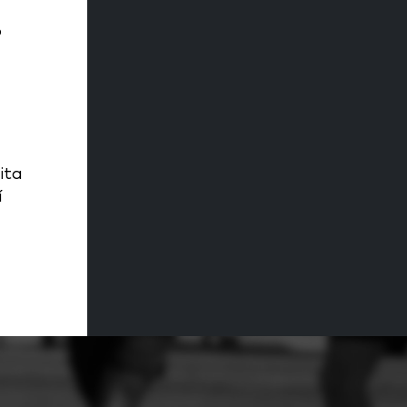
o
ita
í