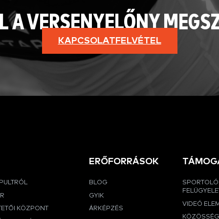
L A VERSENYELŐNY MEGS
KAPCSOLATFELVÉTEL
ERŐFORRÁSOK
TÁMOG
APULTRÓL
BLOG
SPORTOLÓ
FELÜGYELE
ER
GYIK
VIDEÓ ELE
TETŐI KÖZPONT
ÁRKÉPZÉS
KÖZÖSSÉ