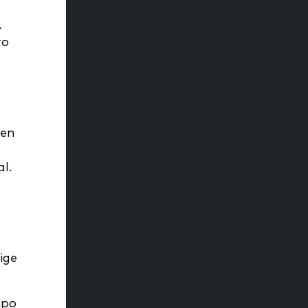
.
ro
 en
l.
ige
ipo