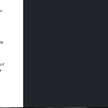
du
le
our
e