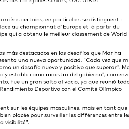
euses des catégories seniors, U20, U18 et
ère, certains, en particulier, se distinguent :
place au championnat d'Europe et, à partir du
quipe qui a obtenu le meilleur classement de World
os más destacados en los desafíos que Mar ha
presenta una nueva oportunidad. "Cada vez que m
como un desafío nuevo y positivo que superar". M
o y estable como maestra del gobierno", comenz
nto, fue un gran salto al vacio, ya que reunió tod
 Rendimiento Deportivo con el Comité Olímpico
ent sur les équipes masculines, mais en tant que
bien placée pour surveiller les différences entre le
 visibilité".