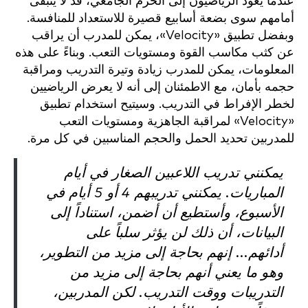
عندما يعود الرياضيون إلى الحرم الجامعي، قد لا يتبقى
أمامهم سوى بضعة أسابيع قصيرة للاستعداد للمنافسة.
وبفضل تطبيق «Velocity»، يمكن للمدرب أن يراقب
عن كثب مكاسب القوة ومستويات التعب. وبناءً على هذه
المعلومات، يمكن للمدرب زيادة وتيرة التدريب ومراقبة
حجمه بأمان، مع الاطمئنان إلى أنه لا يعرض الرياضيين
لخطر الإفراط في التدريب. وسيتيح استخدام تطبيق
«Velocity» لمراقبة الجاهزية ومستويات التعب
للمدربين تحديد الحمل والحجم المناسبين في كل مرة.
يمكنني تدريب اللاعبين الصغار في أيام
المباريات. يمكنني تدريبهم 4 أو 5 أيام في
الأسبوع، وأستطيع أن أضمن، استناداً إلى
البيانات، أن ذلك لن يؤثر سلباً على
أدائهم... إنهم بحاجة إلى مزيد من التطوير،
وهو ما يعني أنهم بحاجة إلى مزيد من
التدريبات ووقت التدريب. لكن المدربين،