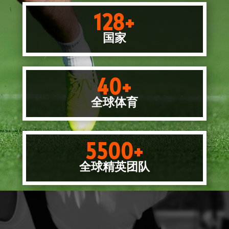
128+
国家
40+
全球体育
5500+
全球精英团队