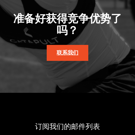
准备好获得竞争优势了
吗？
联系我们
订阅我们的邮件列表