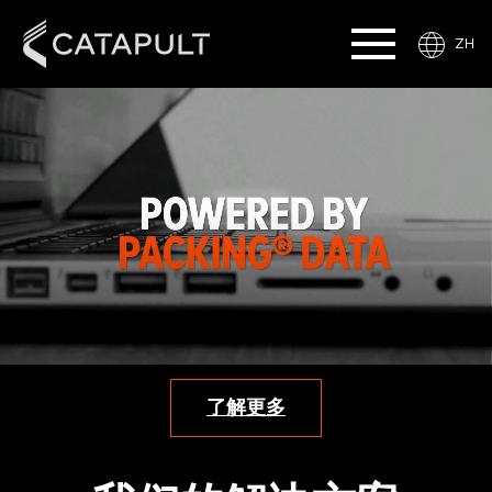
ZH
了解更多