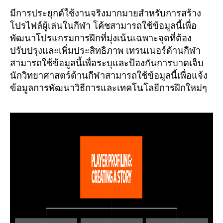
มีการประยุกต์ใช้งานจริงมากมายสำหรับการสร้าง
โปรไฟล์ผู้เล่นในกีฬา โค้ชสามารถใช้ข้อมูลนี้เพื่อ
พัฒนาโปรแกรมการฝึกที่มุ่งเน้นเฉพาะจุดที่ต้อง
ปรับปรุงและเพิ่มประสิทธิภาพ เทรนเนอร์ด้านกีฬา
สามารถใช้ข้อมูลนี้เพื่อระบุและป้องกันการบาดเจ็บ
นักวิทยาศาสตร์ด้านกีฬาสามารถใช้ข้อมูลนี้เพื่อแจ้ง
ข้อมูลการพัฒนาวิธีการและเทคโนโลยีการฝึกใหม่ๆ