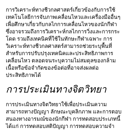
การวิเคราะห์ทางชีวกลศาสตร์เกี่ยวข้องกับการใช้
เทคโนโลยีการจับภาพเคลื่อนไหวและเครื่องมืออื่นๆ
เพื่อศึกษาเกี่ยวกับกลไกการเคลื่อนไหวของนักกีฬา
ซึ่งอาจรวมถึงการวิเคราะห์กลไกการวิ่งและการกระ
โดด รวมถึงเทคนิคที่ใช้ในทักษะกีฬาเฉพาะ การ
วิเคราะห์ทางชีวกลศาสตร์สามารถช่วยระบุพื้นที่
สำหรับการปรับปรุงเทคนิคและประสิทธิภาพการ
เคลื่อนไหว ตลอดจนระบุความไม่สมดุลของกล้าม
เนื้อหรือข้อจำกัดของข้อต่อที่อาจส่งผลต่อ
ประสิทธิภาพได้
การประเมินทางจิตวิทยา
การประเมินทางจิตวิทยาใช้เพื่อประเมินความ
สามารถทางปัญญา ลักษณะบุคลิกภาพ และการตอบ
สนองทางอารมณ์ของนักกีฬา การทดสอบประเภทนี้
ได้แก่ การทดสอบสติปัญญา การทดสอบความจำ