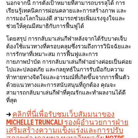
นอกจากนี้ การตั้งเป้าหมายที่สามารถบรรลุได้ การ
เรียนรู้เทคนิคการผ่อนคลายและการสร้างภาพ และ
การมองโลกในแง่ดี สามารถช่วยเพิ่มแรงจูงใจและ
ช่วยให้คุณมีสมาธิกับการฟื้นฟูได้
โดยสรุป การกลับมาเล่นกีฬาหลังจากได้รับบาดเจ็บ
ต้องใช้แนวทางที่ครอบคลุมซึ่งรวมถึงการวินิจฉัยและ
การรักษาที่เหมาะสม การฟื้นฟูและการ
กายภาพบำบัด การกลับมาเล่นกีฬาอย่างค่อยเป็นค่อย
ไปและปลอดภัย และกลยุทธ์ในการรับมือกับความ
ท้าทายทางจิตใจและอารมณ์ที่เกิดขึ้นจากการฟื้นตัว
ด้วยแนวทางและการสนับสนุนที่ถูกต้อง คุณจะ
สามารถกลับมาเล่นกีฬาที่คุณรักและทำผลงานได้ดี
ที่สุด
→
คลิกที่นี่เพื่อรับชมเว็บสัมมนาของ
MICHELLE TRUNCALI รองผู้อำนวยการฝ่าย
เสริมสร้างความแข็งแรงและการปรับ