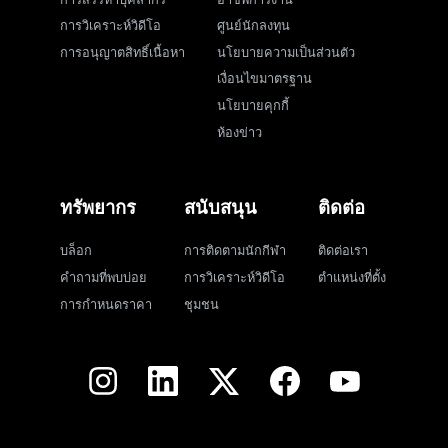
การสรรหาบุคลากร
อาชีพการงาน
การวิเคราะห์วิดีโอ
ศูนย์นักลงทุน
การอนุญาตสิทธิ์เนื้อหา
นโยบายความเป็นส่วนตัว
เงื่อนไขมาตรฐาน
นโยบายคุกกี้
ห้องข่าว
ทรัพยากร
สนับสนุน
ติดต่อ
บล็อก
การติดตามนักกีฬา
ติดต่อเรา
คำถามที่พบบ่อย
การวิเคราะห์วิดีโอ
ตำแหน่งที่ตั้ง
การกำหนดราคา
ชุมชน