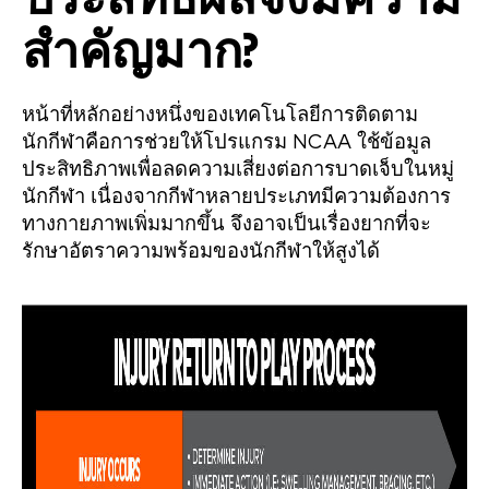
สำคัญมาก?
หน้าที่หลักอย่างหนึ่งของเทคโนโลยีการติดตาม
นักกีฬาคือการช่วยให้โปรแกรม NCAA ใช้ข้อมูล
ประสิทธิภาพเพื่อลดความเสี่ยงต่อการบาดเจ็บในหมู่
นักกีฬา เนื่องจากกีฬาหลายประเภทมีความต้องการ
ทางกายภาพเพิ่มมากขึ้น จึงอาจเป็นเรื่องยากที่จะ
รักษาอัตราความพร้อมของนักกีฬาให้สูงได้