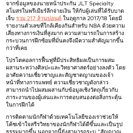
จากข้อมูลของนายหน้าประกัน JLT Specialty
สโมสรในพรีเมียร์ลีกจ่ายเงิน
ให้กับผู้เล่นที่ได้รับบาด
เจ็บ
รวม 217 ล้านปอนด์
ในฤดูกาล 2017/18 โดยมี
รายงานตัวเลขที่ใกล้เคียงกันสำหรับ NBA ด้วยความ
เสี่ยงทางการเงินที่สูงมาก ความสามารถในการสร้าง
กระบวนการฝึกซ้อมที่มั่นคงจึงมีความสำคัญมากขึ้น
กว่าที่เคย
โปรโตคอลการฟื้นฟูที่มีประสิทธิผลเป็นการผสม
ผสานระหว่างศิลปะและวิทยาศาสตร์อย่างลงตัว โดย
อาศัยความเชี่ยวชาญและสัญชาตญาณของเจ้า
หน้าที่ทางการแพทย์ ความเชี่ยวชาญดังกล่าว
สามารถนำไปผสมผสานกับข้อมูลเชิงวัตถุเกี่ยวกับ
ภาระงานของผู้เล่นและการตอบสนองต่อสิ่งกระตุ้น
ในการฝึกได้
การติดตามนักกีฬาด้วยเทคโนโลยีของเราช่วยให้
โค้ชเข้าใจสรีรวิทยาของนักกีฬาได้ดีขึ้นและเป็นรูป
ธรรมมากขึ้น นอกจากนี้ยังสามารถระบุ "สัญญาณ