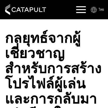
ไทย
กลยุทธ์จากผู้
เชี่ยวชาญ
สำหรับการสร้าง
โปรไฟล์ผู้เล่น
และการกลับมา