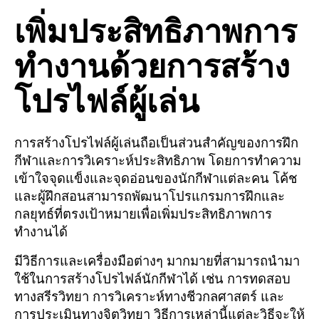
เพิ่มประสิทธิภาพการ
ทำงานด้วยการสร้าง
โปรไฟล์ผู้เล่น
การสร้างโปรไฟล์ผู้เล่นถือเป็นส่วนสำคัญของการฝึก
กีฬาและการวิเคราะห์ประสิทธิภาพ โดยการทำความ
เข้าใจจุดแข็งและจุดอ่อนของนักกีฬาแต่ละคน โค้ช
และผู้ฝึกสอนสามารถพัฒนาโปรแกรมการฝึกและ
กลยุทธ์ที่ตรงเป้าหมายเพื่อเพิ่มประสิทธิภาพการ
ทำงานได้
มีวิธีการและเครื่องมือต่างๆ มากมายที่สามารถนำมา
ใช้ในการสร้างโปรไฟล์นักกีฬาได้ เช่น การทดสอบ
ทางสรีรวิทยา การวิเคราะห์ทางชีวกลศาสตร์ และ
การประเมินทางจิตวิทยา วิธีการเหล่านี้แต่ละวิธีจะให้