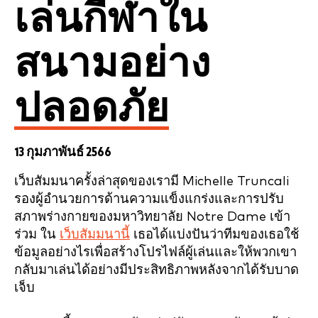
เล่นกีฬาใน
สนามอย่าง
ปลอดภัย
13 กุมภาพันธ์ 2566
เว็บสัมมนาครั้งล่าสุดของเรามี Michelle Truncali
รองผู้อำนวยการด้านความแข็งแกร่งและการปรับ
สภาพร่างกายของมหาวิทยาลัย Notre Dame เข้า
ร่วม ใน
เว็บสัมมนานี้
เธอได้แบ่งปันว่าทีมของเธอใช้
ข้อมูลอย่างไรเพื่อสร้างโปรไฟล์ผู้เล่นและให้พวกเขา
กลับมาเล่นได้อย่างมีประสิทธิภาพหลังจากได้รับบาด
เจ็บ