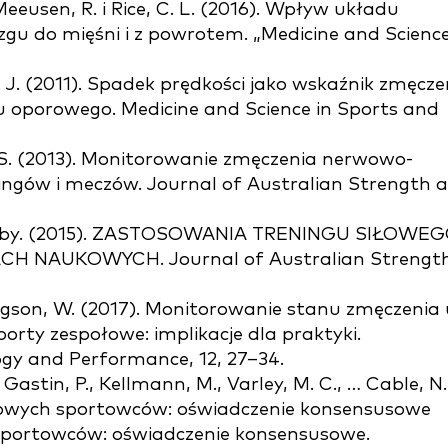
Meeusen, R. i Rice, C. L. (2016). Wpływ układu
u do mięśni i z powrotem. „Medicine and Science
. J. (2011). Spadek prędkości jako wskaźnik zmęcze
oporowego. Medicine and Science in Sports and
ird, S. (2013). Monitorowanie zmęczenia nerwowo-
ingów i meczów. Journal of Australian Strength 
mmarby. (2015). ZASTOSOWANIA TRENINGU SIŁOWE
 NAUKOWYCH. Journal of Australian Strengt
 Gregson, W. (2017). Monitorowanie stanu zmęczenia
rty zespołowe: implikacje dla praktyki.
ogy and Performance, 12, 27–34.
 Gastin, P., Kellmann, M., Varley, M. C., … Cable, N.
gowych sportowców: oświadczenie konsensusowe
sportowców: oświadczenie konsensusowe.