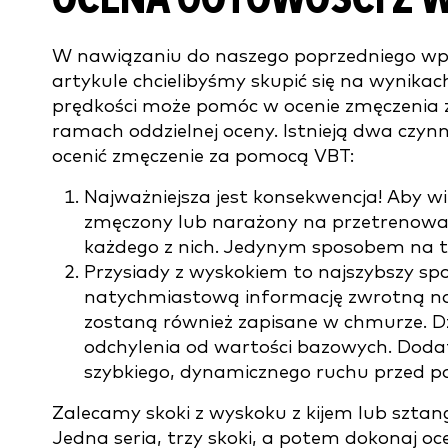
W nawiązaniu do naszego poprzedniego wp
artykule chcielibyśmy skupić się na wynikach
prędkości może pomóc w ocenie zmęczenia za
ramach oddzielnej oceny. Istnieją dwa czynni
ocenić zmęczenie za pomocą VBT:
Najważniejsza jest konsekwencja! Aby wi
zmęczony lub narażony na przetrenowan
każdego z nich. Jedynym sposobem na t
Przysiady z wyskokiem to najszybszy sp
natychmiastową informację zwrotną na
zostaną również zapisane w chmurze. Dz
odchylenia od wartości bazowych. Doda
szybkiego, dynamicznego ruchu przed p
Zalecamy skoki z wyskoku z kijem lub sztan
Jedna seria, trzy skoki, a potem dokonaj oc