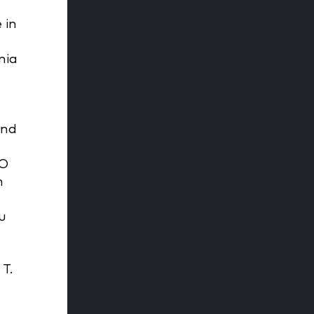
 in
nia
and
GO
h
 u
 T.