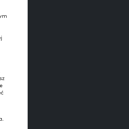
tym
j
.
sz
e
eć
a.