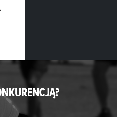
w
ONKURENCJĄ?