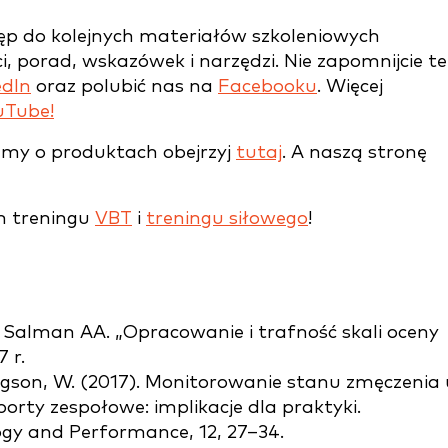
tęp do kolejnych materiałów szkoleniowych
, porad, wskazówek i narzędzi. Nie zapomnijcie te
edIn
oraz polubić nas na
Facebooku
. Więcej
uTube!
ilmy o produktach obejrzyj
tutaj
. A naszą stronę
m treningu
VBT
i
treningu siłowego
!
, Salman AA. „Opracowanie i trafność skali oceny
 r.
 Gregson, W. (2017). Monitorowanie stanu zmęczenia
rty zespołowe: implikacje dla praktyki.
ogy and Performance, 12, 27–34.