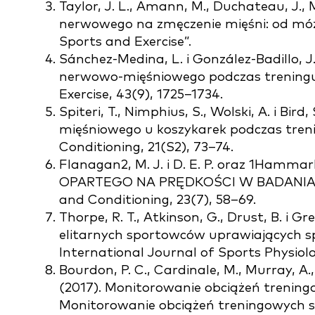
Taylor, J. L., Amann, M., Duchateau, J., 
nerwowego na zmęczenie mięśni: od mózg
Sports and Exercise”.
Sánchez-Medina, L. i González-Badillo, J
nerwowo-mięśniowego podczas treningu 
Exercise, 43(9), 1725–1734.
Spiteri, T., Nimphius, S., Wolski, A. i B
mięśniowego u koszykarek podczas tren
Conditioning, 21(S2), 73–74.
Flanagan2, M. J. i D. E. P. oraz 1Ha
OPARTEGO NA PRĘDKOŚCI W BADANIACH
and Conditioning, 23(7), 58–69.
Thorpe, R. T., Atkinson, G., Drust, B. i
elitarnych sportowców uprawiających spo
International Journal of Sports Physiol
Bourdon, P. C., Cardinale, M., Murray, A.,
(2017). Monitorowanie obciążeń trenin
Monitorowanie obciążeń treningowych 