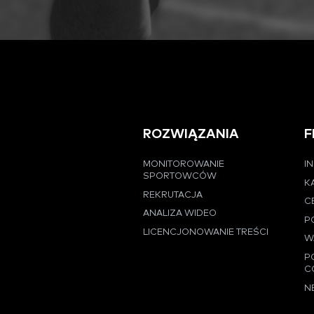
ROZWIĄZANIA
F
MONITOROWANIE
I
SPORTOWCÓW
K
REKRUTACJA
C
ANALIZA WIDEO
P
LICENCJONOWANIE TREŚCI
W
P
C
N