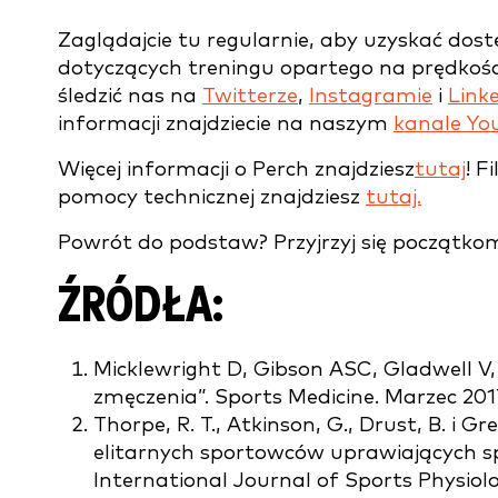
Zaglądajcie tu regularnie, aby uzyskać dos
dotyczących treningu opartego na prędkości
śledzić nas na
Twitterze
,
Instagramie
i
Link
informacji znajdziecie na naszym
kanale Yo
Więcej informacji o Perch znajdziesz
tutaj
! F
pomocy technicznej znajdziesz
tutaj.
Powrót do podstaw? Przyjrzyj się początko
ŹRÓDŁA:
Micklewright D, Gibson ASC, Gladwell V
zmęczenia”. Sports Medicine. Marzec 2017
Thorpe, R. T., Atkinson, G., Drust, B. i
elitarnych sportowców uprawiających spo
International Journal of Sports Physiol