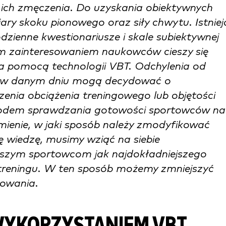
ich zmęczenia. Do uzyskania obiektywnych
ary skoku pionowego oraz siły chwytu. Istniej
dzienne kwestionariusze i skale subiektywnej
ym zainteresowaniem naukowców cieszy się
a pomocą technologii VBT. Odchylenia od
 w danym dniu mogą decydować o
zenia obciążenia treningowego lub objętości
odem sprawdzania gotowości sportowców na
umienie, w jaki sposób należy zmodyfikować
ę wiedzę, musimy wziąć na siebie
aszym sportowcom jak najdokładniejszego
i treningu. W ten sposób możemy zmniejszyć
nowania.
WYKORZYSTANIEM VBT