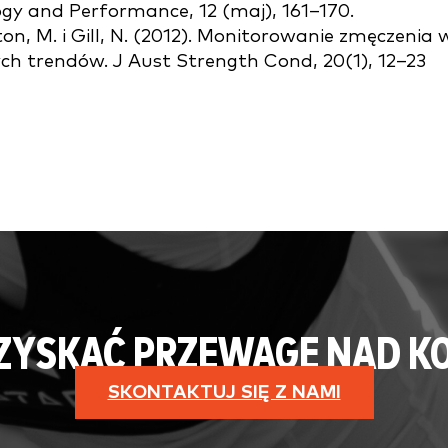
ogy and Performance, 12 (maj), 161–170.
ton, M. i Gill, N. (2012). Monitorowanie zmęczenia 
h trendów. J Aust Strength Cond, 20(1), 12–23
 ZYSKAĆ PRZEWAGĘ NAD K
SKONTAKTUJ SIĘ Z NAMI