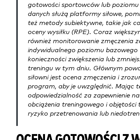
gotowości sportowców lub poziomu 
danych służą platformy siłowe, pomi
też metody subiektywne, takie jak co
oceny wysiłku (RPE). Coraz większ
również monitorowanie zmęczenia z
indywidualnego poziomu bazowego
konieczności zwiększenia lub zmniejs
treningu w tym dniu. Głównym pow
siłowni jest ocena zmęczenia i zroz
program, aby je uwzględnić. Mając t
odpowiedzialność za zapewnienie n
obciążenia treningowego i objętośc
ryzyko przetrenowania lub niedotre
OCENA GOTOWOŚCI Z 