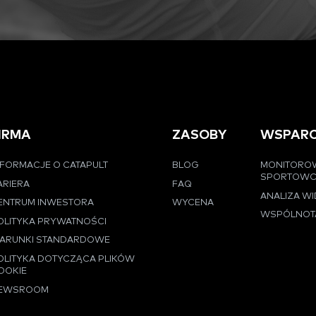
IRMA
ZASOBY
WSPARC
NFORMACJE O CATAPULT
BLOG
MONITORO
SPORTOW
ARIERA
FAQ
ANALIZA W
ENTRUM INWESTORA
WYCENA
WSPÓLNOT
OLITYKA PRYWATNOŚCI
ARUNKI STANDARDOWE
OLITYKA DOTYCZĄCA PLIKÓW
OOKIE
EWSROOM