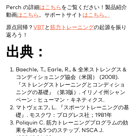
Perch の詳細
はこちら
をご覧ください！製品紹介
動画
はこちら
。サポートサイト
はこちら。
原点回帰？
VBT
と
筋力トレーニング
の起源を振り
返ろう！
出典：
Baechle, T., Earle, R., & 全米ストレングス＆
コンディショニング協会（米国） (2008).
『ストレングストレーニングとコンディショ
ニングの基礎』（第3版）. イリノイ州シャン
ペーン：ヒューマン・キネティクス.
マトヴェエフ, L. 『スポーツトレーニングの基
礎』. モスクワ：プログレス社；1981年
Poliquin C. 筋力トレーニングプログラムの効
果を高める5つのステップ. NSCA J.