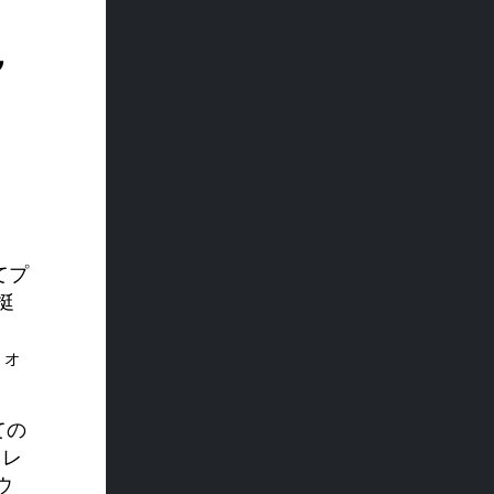
～
と
てプ
挺
フォ
ての
ェレ
ウ