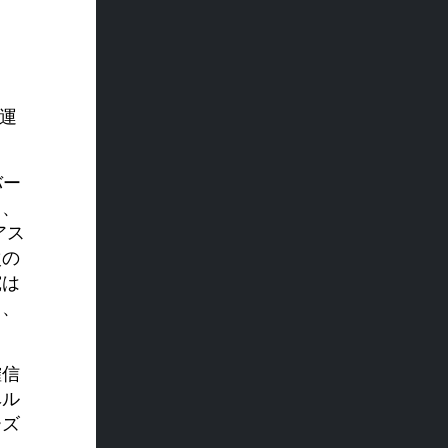
運
バー
り、
アス
次の
究は
し、
確信
ベル
ーズ