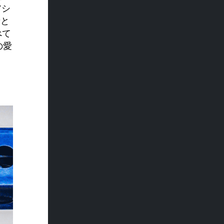
アシ
者と
べて
の愛