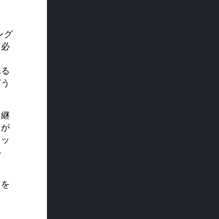
ング
る必
ま
れる
どう
「継
スが
レッ
わ
タを