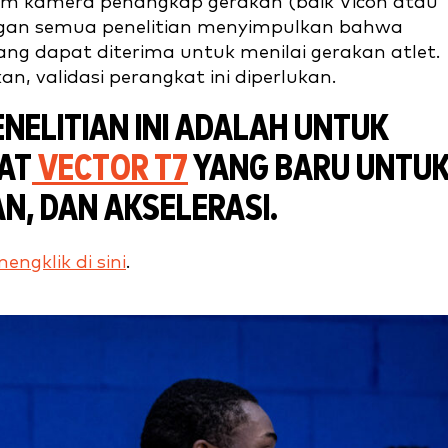
stem kamera penangkap gerakan (baik Vicon atau
engan semua penelitian menyimpulkan bahwa
yang dapat diterima untuk menilai gerakan atlet.
, validasi perangkat ini diperlukan.
ENELITIAN INI ADALAH UNTUK
KAT
VECTOR T7
YANG BARU UNTU
N, DAN AKSELERASI.
engklik di sini
.