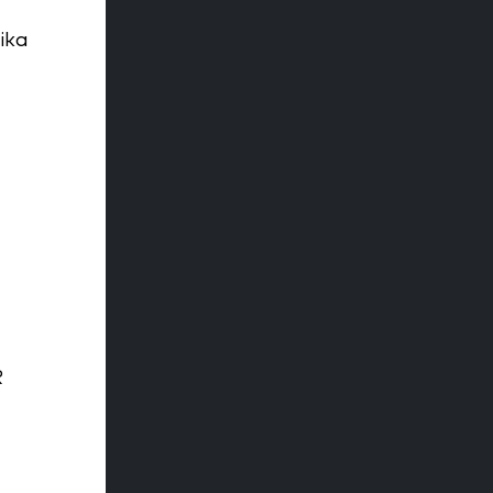
ika
R