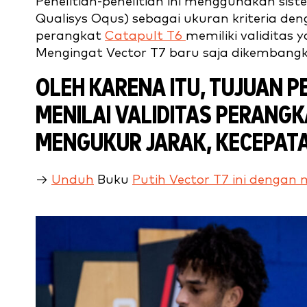
Penelitian-penelitian ini menggunakan si
Qualisys Oqus) sebagai ukuran kriteria d
perangkat
Catapult T6
memiliki validitas 
Mengingat Vector T7 baru saja dikembangkan
OLEH KARENA ITU, TUJUAN P
MENILAI VALIDITAS PERANG
MENGUKUR JARAK, KECEPATA
→
Unduh
Buku
Putih Vector T7 ini dengan m