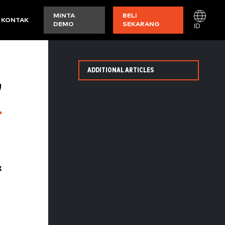
MINTA
BELI
KONTAK
DEMO
SEKARANG
ID
ADDITIONAL ARTICLES
7
&