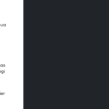
mua
mas
ogi
ier