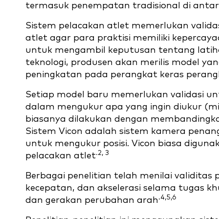
termasuk penempatan tradisional di antar
Sistem pelacakan atlet memerlukan vali
atlet agar para praktisi memiliki keperc
untuk mengambil keputusan tentang latiha
teknologi, produsen akan merilis model yan
peningkatan pada perangkat keras perang
Setiap model baru memerlukan validasi 
dalam mengukur apa yang ingin diukur (misa
biasanya dilakukan dengan membandingkan
Sistem Vicon adalah sistem kamera penan
untuk mengukur posisi. Vicon biasa digunak
.2, 3
pelacakan atlet
Berbagai penelitian telah menilai validita
kecepatan, dan akselerasi selama tugas kh
.4,5,6
dan gerakan perubahan arah