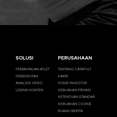
SOLUSI
PERUSAHAAN
PEMANTAUAN ATLET
TENTANG CATAPULT
PEREKRUTAN
KARIR
ANALISIS VIDEO
PUSAT INVESTOR
LISENSI KONTEN
KEBIJAKAN PRIVASI
KETENTUAN STANDAR
KEBIJAKAN COOKIE
RUANG BERITA