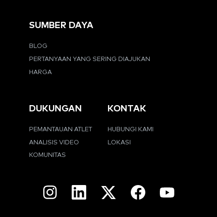
SUMBER DAYA
BLOG
PERTANYAAN YANG SERING DIAJUKAN
HARGA
DUKUNGAN
KONTAK
PEMANTAUAN ATLET
HUBUNGI KAMI
ANALISIS VIDEO
LOKASI
KOMUNITAS