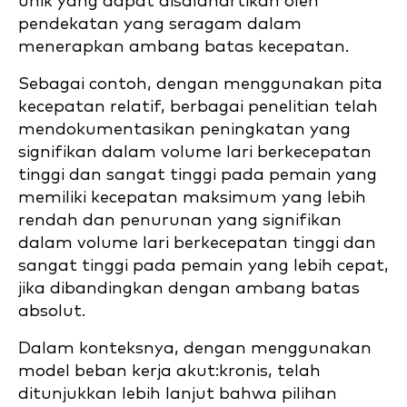
unik yang dapat disalahartikan oleh
pendekatan yang seragam dalam
menerapkan ambang batas kecepatan.
Sebagai contoh, dengan menggunakan pita
kecepatan relatif, berbagai penelitian telah
mendokumentasikan peningkatan yang
signifikan dalam volume lari berkecepatan
tinggi dan sangat tinggi pada pemain yang
memiliki kecepatan maksimum yang lebih
rendah dan penurunan yang signifikan
dalam volume lari berkecepatan tinggi dan
sangat tinggi pada pemain yang lebih cepat,
jika dibandingkan dengan ambang batas
absolut.
Dalam konteksnya, dengan menggunakan
model beban kerja akut:kronis, telah
ditunjukkan lebih lanjut bahwa pilihan