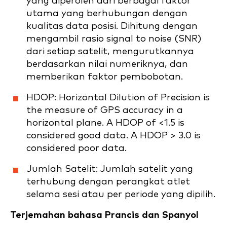
yang diperoleh dari berbagai faktor
utama yang berhubungan dengan
kualitas data posisi. Dihitung dengan
mengambil rasio signal to noise (SNR)
dari setiap satelit, mengurutkannya
berdasarkan nilai numeriknya, dan
memberikan faktor pembobotan.
HDOP: Horizontal Dilution of Precision is
the measure of GPS accuracy in a
horizontal plane. A HDOP of <1.5 is
considered good data. A HDOP > 3.0 is
considered poor data.
Jumlah Satelit: Jumlah satelit yang
terhubung dengan perangkat atlet
selama sesi atau per periode yang dipilih.
Terjemahan bahasa Prancis dan Spanyol