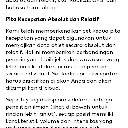
absolut dan relatif, skor kualitas GPS, dan
bahasa tambahan.
Pita Kecepatan Absolut dan Relatif
Kami telah memperkenalkan set kedua pita
kecepatan yang dapat digunakan untuk
menyajikan data atlet secara absolut dan
relatif. Hal ini memberikan perbandingan
pemain yang lebih jelas dan wawasan yang
lebih baik ke dalam pemuatan pemain
secara individual. Set kedua pita kecepatan
harus diaktifkan di akun Anda dan akan
ditampilkan di cloud.
Seperti yang dieksplorasi dalam berbagai
penelitian ilmiah (lihat di bawah untuk
rincian lebih lanjut), setiap posisi memiliki
karakteristik volume dan intensitas yang