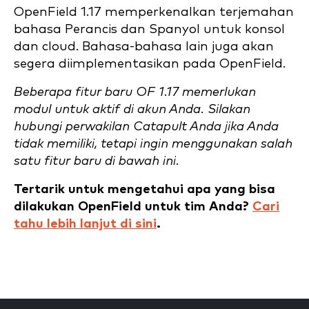
OpenField 1.17 memperkenalkan terjemahan
bahasa Perancis dan Spanyol untuk konsol
dan cloud. Bahasa-bahasa lain juga akan
segera diimplementasikan pada OpenField.
Beberapa fitur baru OF 1.17 memerlukan
modul untuk aktif di akun Anda. Silakan
hubungi perwakilan Catapult Anda jika Anda
tidak memiliki, tetapi ingin menggunakan salah
satu fitur baru di bawah ini.
Tertarik untuk mengetahui apa yang bisa
dilakukan OpenField untuk tim Anda?
Cari
tahu lebih lanjut di sini
.