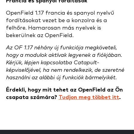
Francia és spanyol fordítások
OpenField 1.17 francia és spanyol nyelvű
fordításokat vezet be a konzolra és a
felhőre. Hamarosan más nyelvek is
bekerülnek az OpenField.
Az OF 1.17 néhány új funkciója megköveteli,
hogy a modulok aktívak legyenek a fiókjában.
Kérjük, lépjen kapcsolatba Catapult-
képviselőjével, ha nem rendelkezik, de szeretné
használni az alábbi új funkciók bármelyikét.
Érdekli, hogy mit tehet az OpenField az Ön
csapata számára?
Tudjon meg többet itt
.