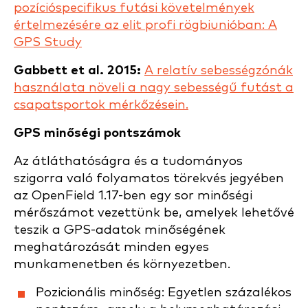
pozícióspecifikus futási követelmények
értelmezésére az elit profi rögbiunióban: A
GPS Study
Gabbett et al. 2015:
A relatív sebességzónák
használata növeli a nagy sebességű futást a
csapatsportok mérkőzésein.
GPS minőségi pontszámok
Az átláthatóságra és a tudományos
szigorra való folyamatos törekvés jegyében
az OpenField 1.17-ben egy sor minőségi
mérőszámot vezettünk be, amelyek lehetővé
teszik a GPS-adatok minőségének
meghatározását minden egyes
munkamenetben és környezetben.
Pozicionális minőség: Egyetlen százalékos