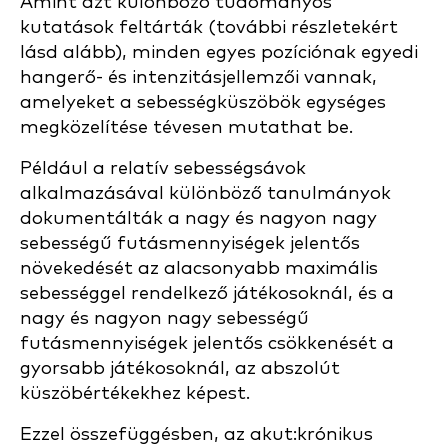
Amint azt különböző tudományos
kutatások feltárták (további részletekért
lásd alább), minden egyes pozíciónak egyedi
hangerő- és intenzitásjellemzői vannak,
amelyeket a sebességküszöbök egységes
megközelítése tévesen mutathat be.
Például a relatív sebességsávok
alkalmazásával különböző tanulmányok
dokumentálták a nagy és nagyon nagy
sebességű futásmennyiségek jelentős
növekedését az alacsonyabb maximális
sebességgel rendelkező játékosoknál, és a
nagy és nagyon nagy sebességű
futásmennyiségek jelentős csökkenését a
gyorsabb játékosoknál, az abszolút
küszöbértékekhez képest.
Ezzel összefüggésben, az akut:krónikus