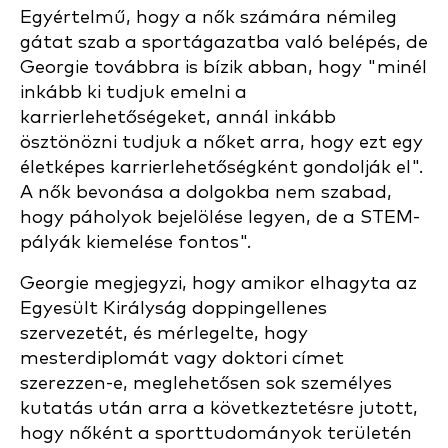
Egyértelmű, hogy a nők számára némileg
gátat szab a sportágazatba való belépés, de
Georgie továbbra is bízik abban, hogy "minél
inkább ki tudjuk emelni a
karrierlehetőségeket, annál inkább
ösztönözni tudjuk a nőket arra, hogy ezt egy
életképes karrierlehetőségként gondolják el".
A nők bevonása a dolgokba nem szabad,
hogy páholyok bejelölése legyen, de a STEM-
pályák kiemelése fontos".
Georgie megjegyzi, hogy amikor elhagyta az
Egyesült Királyság doppingellenes
szervezetét, és mérlegelte, hogy
mesterdiplomát vagy doktori címet
szerezzen-e, meglehetősen sok személyes
kutatás után arra a következtetésre jutott,
hogy nőként a sporttudományok területén