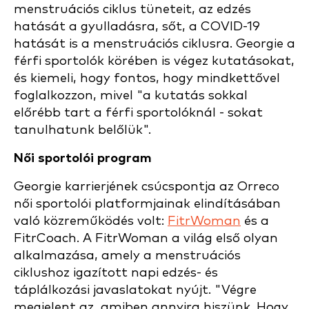
menstruációs ciklus tüneteit, az edzés
hatását a gyulladásra, sőt, a COVID-19
hatását is a menstruációs ciklusra. Georgie a
férfi sportolók körében is végez kutatásokat,
és kiemeli, hogy fontos, hogy mindkettővel
foglalkozzon, mivel "a kutatás sokkal
előrébb tart a férfi sportolóknál - sokat
tanulhatunk belőlük".
Női sportolói program
Georgie karrierjének csúcspontja az Orreco
női sportolói platformjainak elindításában
való közreműködés volt:
FitrWoman
és a
FitrCoach. A FitrWoman a világ első olyan
alkalmazása, amely a menstruációs
ciklushoz igazított napi edzés- és
táplálkozási javaslatokat nyújt. "Végre
megjelent az, amiben annyira hiszünk. Hogy