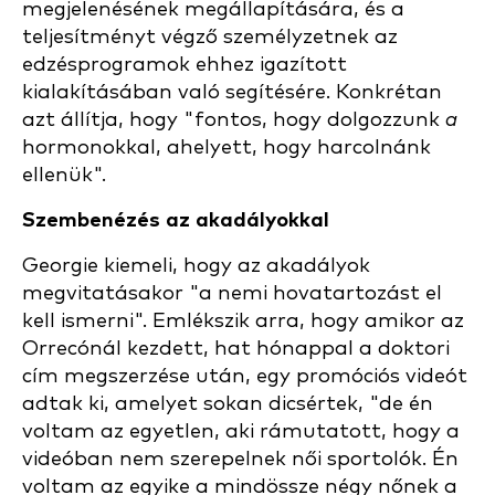
megjelenésének megállapítására, és a
teljesítményt végző személyzetnek az
edzésprogramok ehhez igazított
kialakításában való segítésére. Konkrétan
azt állítja, hogy "fontos, hogy dolgozzunk
a
hormonokkal, ahelyett, hogy harcolnánk
ellenük".
Szembenézés az akadályokkal
Georgie kiemeli, hogy az akadályok
megvitatásakor "a nemi hovatartozást el
kell ismerni". Emlékszik arra, hogy amikor az
Orrecónál kezdett, hat hónappal a doktori
cím megszerzése után, egy promóciós videót
adtak ki, amelyet sokan dicsértek, "de én
voltam az egyetlen, aki rámutatott, hogy a
videóban nem szerepelnek női sportolók. Én
voltam az egyike a mindössze négy nőnek a