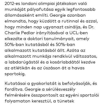
2012-es londoni olimpiai játékokon való
munkáját pályafutása egyik legfontosabb
állomásaként említi. Georgie azonban
elmondta, hogy küzdött a rutinnal és azzal,
hogy minden nap ugyanazt csinálja, és Dr.
Charlie Pedlar irányításával a UCL-ben
elkezdte a doktori tanulmányait, amely
50%-ban kutatásból és 50%-ban
alkalmazott kutatásból állt. Azóta az
alkalmazott munkája rendkívül változatos,
a labdarúgástól és a kosárlabdától kezdve
az atlétikán és az úszáson át a havas
sportokig.
Kutatásai a gyakorlatát is befolyásolják, és
fordítva. Georgie a sérülésveszély
felmérésére összpontosít az egyéni sportolói
folyamaton keresztül, a tünetek