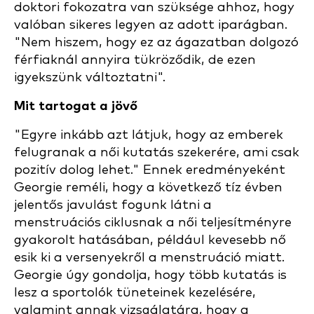
doktori fokozatra van szüksége ahhoz, hogy
valóban sikeres legyen az adott iparágban.
"Nem hiszem, hogy ez az ágazatban dolgozó
férfiaknál annyira tükröződik, de ezen
igyekszünk változtatni".
Mit tartogat a jövő
"Egyre inkább azt látjuk, hogy az emberek
felugranak a női kutatás szekerére, ami csak
pozitív dolog lehet." Ennek eredményeként
Georgie reméli, hogy a következő tíz évben
jelentős javulást fogunk látni a
menstruációs ciklusnak a női teljesítményre
gyakorolt hatásában, például kevesebb nő
esik ki a versenyekről a menstruáció miatt.
Georgie úgy gondolja, hogy több kutatás is
lesz a sportolók tüneteinek kezelésére,
valamint annak vizsgálatára, hogy a