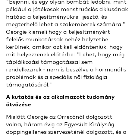
"Bejönni, és egy olyan bombát ledobni, mint
például a játékosok menstruációs ciklusának
hatása a teljesítményükre, ijesztő, és
megterhelő lehet a szakemberek számára."
Georgie kiemeli
hogy a teljesítményért
felelős munkatársak nehéz helyzetbe
kerülnek, amikor azt kell eldönteniük, hogy
mit helyezzenek előtérbe: "Lehet, hogy még
táplálkozási támogatással sem
rendelkeznek - nem is beszélve a hormonális
problémák és a speciális női fiziológia
támogatásáról."
A kutatás és az alkalmazott tudomány
ötvözése
Mielőtt Georgie az Orrecónál dolgozott
volna, három évig az Egyesült Királyság
doppingellenes szervezeténél dolgozott, és a