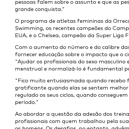
pessoas falem sobre o assunto e que as pes
grande conquista."
O programa de atletas femininas da Orreco 
Swimming, os recentes campeões do Campe
EUA, e o Chelsea, campeão da Super Liga F
Com o aumento do número e do calibre das
fornecer educação sobre o impacto que o 
"Ajudar os profissionais do sexo masculino e
menstrual e normalizá-lo é fundamental p
"Fico muito entusiasmada quando recebo fe
gratificante quando elas se sentem melhor
regulado os seus ciclos, quando consegue
período."
Ao abordar a questão da adesão dos treinado
profissionais com quem trabalhou pela sua 
os homens. Os desafios, no entanto, advêm