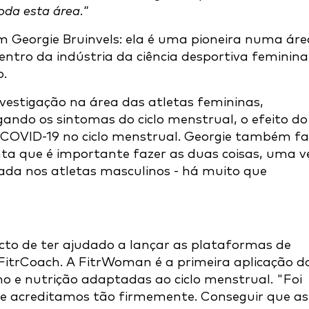
oda esta área."
m Georgie Bruinvels: ela é uma pioneira numa áre
tro da indústria da ciência desportiva feminina
o.
investigação na área das atletas femininas,
igando os sintomas do ciclo menstrual, o efeito do
a COVID-19 no ciclo menstrual. Georgie também fa
nta que é importante fazer as duas coisas, uma v
ada nos atletas masculinos - há muito que
acto de ter ajudado a lançar as plataformas de
FitrCoach. A FitrWoman é a primeira aplicação d
no e nutrição adaptadas ao ciclo menstrual. "Foi
ue acreditamos tão firmemente. Conseguir que as