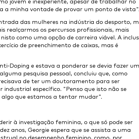
omo jovem e inexperiente, apesar de trabalhar no
nta a minha vontade de provar um ponto de vista"
entrada das mulheres na indústria do desporto, 
s realçarmos os percursos profissionais, mais
isto como uma opção de carreira viável. A inclu
ercício de preenchimento de caixas, mas é
nti-Doping e estava a ponderar se devia fazer u
lguma pesquisa pessoal, concluiu que, como
precisava de ter um doutoramento para ser
industrial específico. "Penso que isto não se
é algo que estamos a tentar mudar".
erir à investigação feminina, o que só pode ser
 dez anos, Georgie espera que se assista a uma
menstrual no desempenho feminino, como, por