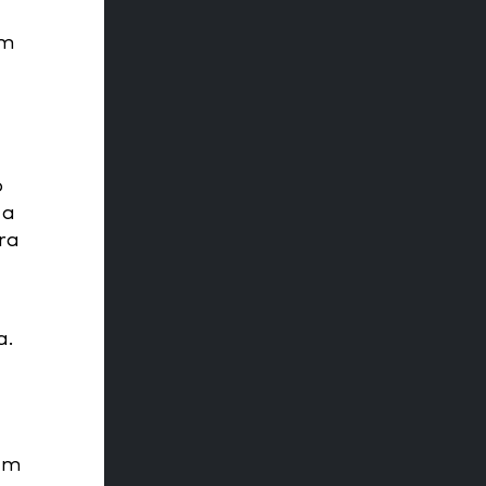
em
o
 a
ra
a.
vem