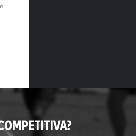
ém
COMPETITIVA?