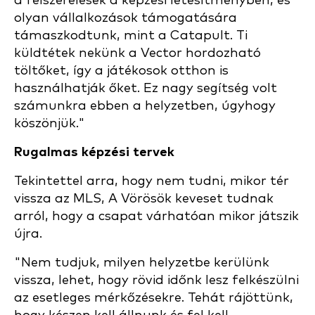
a felszerelések a képzési létesítményben, és
olyan vállalkozások támogatására
támaszkodtunk, mint a Catapult. Ti
küldtétek nekünk a Vector hordozható
töltőket, így a játékosok otthon is
használhatják őket. Ez nagy segítség volt
számunkra ebben a helyzetben, úgyhogy
köszönjük."
Rugalmas képzési tervek
Tekintettel arra, hogy nem tudni, mikor tér
vissza az MLS, A Vörösök keveset tudnak
arról, hogy a csapat várhatóan mikor játszik
újra.
"Nem tudjuk, milyen helyzetbe kerülünk
vissza, lehet, hogy rövid időnk lesz felkészülni
az esetleges mérkőzésekre. Tehát rájöttünk,