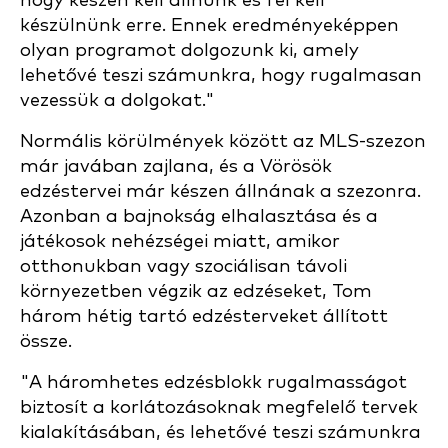
hogy készen kell állnunk és fel kell
készülnünk erre. Ennek eredményeképpen
olyan programot dolgozunk ki, amely
lehetővé teszi számunkra, hogy rugalmasan
vezessük a dolgokat."
Normális körülmények között az MLS-szezon
már javában zajlana, és a Vörösök
edzéstervei már készen állnának a szezonra.
Azonban a bajnokság elhalasztása és a
játékosok nehézségei miatt, amikor
otthonukban vagy szociálisan távoli
környezetben végzik az edzéseket, Tom
három hétig tartó edzésterveket állított
össze.
"A háromhetes edzésblokk rugalmasságot
biztosít a korlátozásoknak megfelelő tervek
kialakításában, és lehetővé teszi számunkra