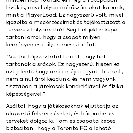
minden nap futnak, és még a futópadon
lévők is, mivel olyan mérőszámokat kapunk,
mint a PlayerLoad. Ez nagyszerű volt, mivel
igazolta a megérzéseimet és tájékoztatott a
tervezési folyamatról. Segít objektív képet
tartani arról, hogy a csapat milyen
keményen és milyen messzire fut.
"Vector tájékoztatott arról, hogy hol
tartanak a srácok. Ez nagyszerű, hiszen ez
azt jelenti, hogy amikor újra együtt leszünk,
nem a nulláról kezdünk, és nem vagyunk
tisztában a játékosok kondíciójával és fizikai
képességeivel."
Azáltal, hogy a játékosoknak eljuttatja az
alapvető felszereléseket, és háromhetes
terveket dolgoz ki, Tom és csapata képes
biztosítani, hogy a Toronto FC a lehető