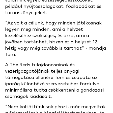
valamint egyéb edzéssegédeszközöket,
például nyújtószalagokat, focilabdákat és
tornaszőnyegeket.
"Az volt a célunk, hogy minden játékosnak
legyen meg minden, ami a helyzet
kezeléséhez szükséges, és arra, ami a
jövőben történhet, hiszen ez a helyzet 12
hétig vagy még tovább is tarthat" - mondja
Tom.
A The Reds tulajdonosainak és
vezérigazgatójának teljes anyagi
támogatása ellenére Tom és csapata az
iparág különböző szervezeteihez fordulva
minimálisra tudta csökkenteni a gondozási
csomagok kiadásait.
"Nem költöttünk sok pénzt, már megvoltak