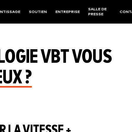
SALLE DE
NTISSAGE
SOUTIEN
ENTREPRISE
CONT
PRESSE
LOGIE VBT VOUS
EUX ?
 LA VITESSE +