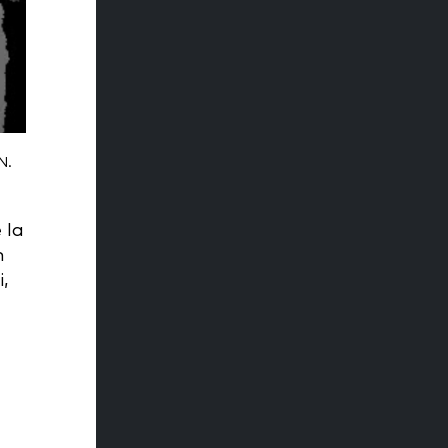
N.
 la
n
i,