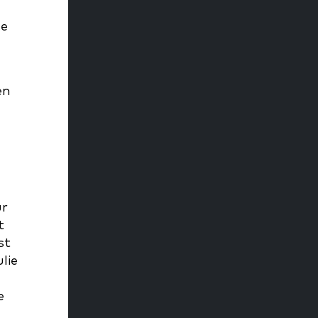
de
en
ur
t
st
lie
e