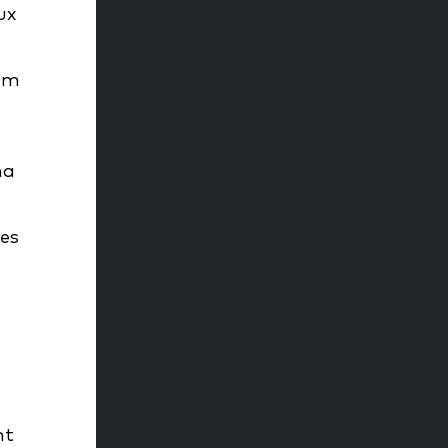
ux
mum
ma
es
nt