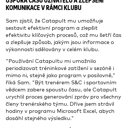
ÚSPORA ČASU UŽIVATELŮ A ZLEPŠENÍ
KOMUNIKACE V RÁMCI KLUBU
Sam zjistil, že Catapult mu umožňuje
sestavit efektivní program a zlepšit
efektivitu klíčových procesů, což mu šetří čas
a zlepšuje způsob, jakým jsou informace o
výkonnosti sdělovány v celém klubu.
"Používání Catapultu mi umožnilo
periodizovat tréninkové zatížení v sezóně i
mimo ni, stejně jako program v posilovně,"
říká Sam. "Být trenérem S&C i sportovním
vědcem zabere spoustu času, ale Catapult
urychlil proces generování zpráv pro všechny
členy trenérského týmu. Dříve jsem strávil
hodiny v programu Microsoft Excel, abych
dosáhl stejného výsledku."