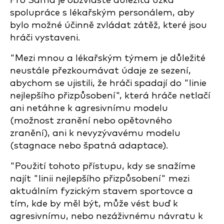
Pro Sama je obzvláště důležitá úzká
spolupráce s lékařským personálem, aby
bylo možné účinně zvládat zátěž, které jsou
hráči vystaveni.
"Mezi mnou a lékařským týmem je důležité
neustále přezkoumávat údaje ze sezení,
abychom se ujistili, že hráči spadají do "linie
nejlepšího přizpůsobení", která hráče netlačí
ani netáhne k agresivnímu modelu
(možnost zranění nebo opětovného
zranění), ani k nevyzývavému modelu
(stagnace nebo špatná adaptace).
"Použití tohoto přístupu, kdy se snažíme
najít "linii nejlepšího přizpůsobení" mezi
aktuálním fyzickým stavem sportovce a
tím, kde by měl být, může vést buď k
agresivnímu, nebo nezáživnému návratu k