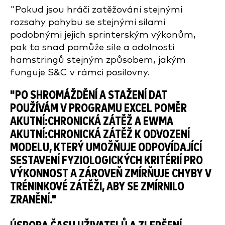
"Pokud jsou hráči zatěžováni stejnými
rozsahy pohybu se stejnými silami
podobnými jejich sprinterským výkonům,
pak to snad pomůže síle a odolnosti
hamstringů stejným způsobem, jakým
funguje S&C v rámci posilovny.
"PO SHROMÁŽDĚNÍ A STAŽENÍ DAT
POUŽÍVÁM V PROGRAMU EXCEL POMĚR
AKUTNÍ:CHRONICKÁ ZÁTĚŽ A EWMA
AKUTNÍ:CHRONICKÁ ZÁTĚŽ K ODVOZENÍ
MODELU, KTERÝ UMOŽŇUJE ODPOVÍDAJÍCÍ
SESTAVENÍ FYZIOLOGICKÝCH KRITÉRIÍ PRO
VÝKONNOST A ZÁROVEŇ ZMÍRŇUJE CHYBY V
TRÉNINKOVÉ ZÁTĚŽI, ABY SE ZMÍRNILO
ZRANĚNÍ."