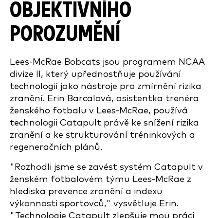
OBJEKTIVNÍHO
POROZUMĚNÍ
Lees-McRae Bobcats jsou programem NCAA
divize II, který upřednostňuje používání
technologií jako nástroje pro zmírnění rizika
zranění. Erin Barcalová, asistentka trenéra
ženského fotbalu v Lees-McRae, používá
technologii Catapult právě ke snížení rizika
zranění a ke strukturování tréninkových a
regeneračních plánů.
"Rozhodli jsme se zavést systém Catapult v
ženském fotbalovém týmu Lees-McRae z
hlediska prevence zranění a indexu
výkonnosti sportovců," vysvětluje Erin.
"Technologie Catapult zlepšuje mou práci