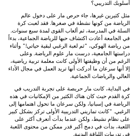
أسلوبك التدريبي؟
مثل كثيرين غيرها، جاء حرص مار على دخول عالم
الرياضة من كونها نشطة في صغرها. فقد لعبت كرة
السلة في المدرسة، ثم ألعاب القوى لمدة سبع سنوات.
في الجامعة أعادت اكتشاف حبها للرياضة الجماعية، بدءاً
من رياضة الهوكي، "ثم لعبة الرغبي لبقية حياتي!" وأثناء
دراستها الجامعية، درست مار علوم الرياضة. وعلى
الرغم من أن وظيفتها الأولى كانت معلمة تربية رياضية،
إلا أنها سرعان ما أدركت أنها تريد العمل في مجال الأداء
العالي والرياضات الجماعية.
في البداية، كانت مار حريصة على تجربة التدريب في
كرة القدم حيث كان هناك الكثير من الإمكانيات في هذه
الرياضة في إسبانيا، ولكن سرعان ما تحول اهتمامها إلى
الرغبي. "كانت تماريني التدريبية الأولى تركز بشكل كبير
على نظام نشيط، ولكن عندما بدأت أتعرف أكثر على
اللعبة، بدأت في دمج أكبر قدر ممكن من محتوى اللعبة
في تدريبات اللياقة البدنية.