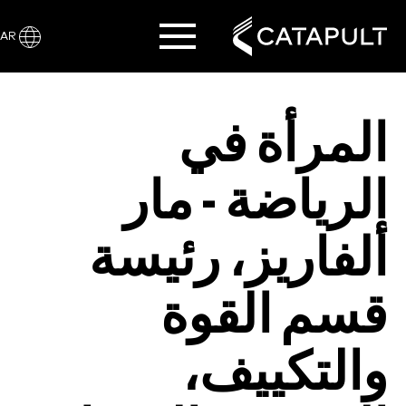
AR
المرأة في
الرياضة - مار
ألفاريز، رئيسة
قسم القوة
والتكييف،