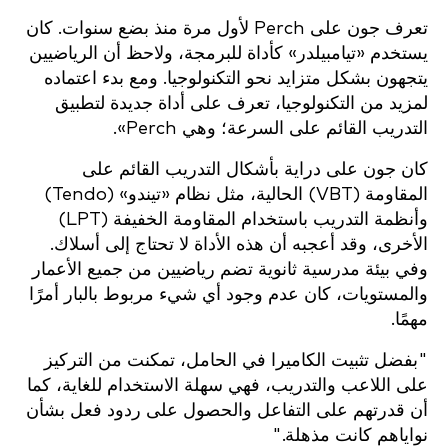
تعرف جون على Perch لأول مرة منذ بضع سنوات. كان
يستخدم «تيامبيلدر» كأداة للبرمجة، ولاحظ أن الرياضيين
يتجهون بشكل متزايد نحو التكنولوجيا. ومع بدء اعتماده
لمزيد من التكنولوجيا، تعرف على أداة جديدة لتطبيق
التدريب القائم على السرعة؛ وهي Perch».
كان جون على دراية بأشكال التدريب القائم على
المقاومة (VBT) الحالية، مثل نظام «تيندو» (Tendo)
وأنظمة التدريب باستخدام المقاومة الخفيفة (LPT)
الأخرى، وقد أعجبه أن هذه الأداة لا تحتاج إلى أسلاك.
وفي بيئة مدرسية ثانوية تضم رياضيين من جميع الأعمار
والمستويات، كان عدم وجود أي شيء مربوط بالبار أمرًا
مهمًا.
"بفضل تثبيت الكاميرا في الحامل، تمكنت من التركيز
على اللاعب والتدريب، فهي سهلة الاستخدام للغاية، كما
أن قدرتهم على التفاعل والحصول على ردود فعل بشأن
نواياهم كانت مذهلة."