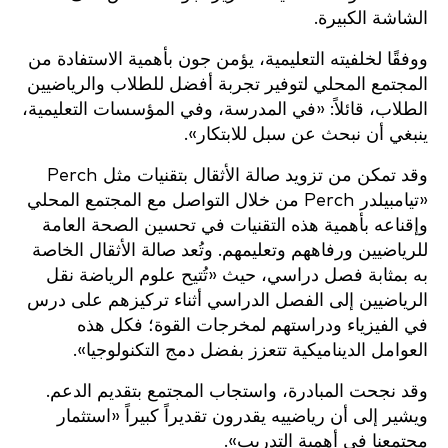
الشاشة الكبيرة.
ووفقًا لخلفيته التعليمية، يؤمن جون بأهمية الاستفادة من
المجتمع المحلي لتوفير تجربة أفضل للطلاب والرياضيين
الطلاب، قائلاً: «في المدرسة، وفي المؤسسات التعليمية،
ينبغي أن نبحث عن سبل للابتكار».
وقد تمكن من تزويد صالة الأثقال بتقنيات مثل Perch
«تيامبيلدر Perch من خلال التواصل مع المجتمع المحلي
وإقناعه بأهمية هذه التقنيات في تحسين الصحة العامة
للرياضيين ورفاههم وتعليمهم. وتُعد صالة الأثقال الخاصة
به بمثابة فصل دراسي، حيث «تُتيح علوم الرياضة نقل
الرياضيين إلى الفصل الدراسي أثناء تركيزهم على درس
في الفيزياء ودراستهم لمخرجات القوة؛ فكل هذه
العوامل الديناميكية تتعزز بفضل دمج التكنولوجيا».
وقد نجحت المبادرة، واستجاب المجتمع بتقديم الدعم.
ويشير إلى أن رياضييه يقدرون تقديراً كبيراً «استثمار
مجتمعنا في أهمية التدريب».