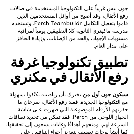
جون ليس غريباً على التكنولوجيا المستخدمة في صالات
رفع الأثقال، وقد أصبح من أوائل المستخدمين الذين
قاموا بتفعيل التكامل Perch Teambuildr. وتستخدم
مدرسة ماكهنري الثانوية كلا التطبيقين يومياً لمراقبة
مستويات الإجهاد، والحد من الإصابات، وزيادة الحافز
على مدار العام.
تطبيق تكنولوجيا غرفة
رفع الأثقال في مكنري
سيكون جون أول من
يخبرك بأن رياضييه تكيّفوا بسهولة
مع التكنولوجيا الجديدة. فعند رفع الأثقال، سرعان ما
حفزتهم الأرقام الموضوعية التي ظهرت على شاشة
الجهاز اللوحي من Perch. فقد تمكن من تحديد نطاقات
السرعة لهم، ومنحهم أهدافًا وغايات يسعون إلى تحقيقها،
كما أنشأ لوحات تصنيف لتعزيز أجواء التنافس على