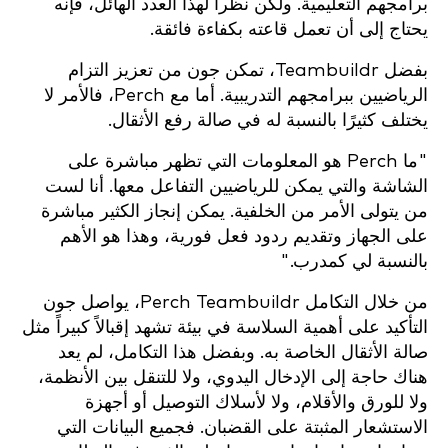
برامجهم التعليمية. ولكن نظراً لهذا العدد الهائل، فإنه
يحتاج إلى أن تعمل قاعته بكفاءة فائقة.
بفضل Teambuildr، تمكن جون من تعزيز التزام
الرياضيين ببرامجهم التدريبية. أما مع Perch، فالأمر لا
يختلف كثيرًا بالنسبة له في صالة رفع الأثقال.
"ما Perch هو المعلومات التي تظهر مباشرة على
الشاشة والتي يمكن للرياضيين التفاعل معها. أنا لست
من يتولى الأمر من الخلفية. يمكن إنجاز الكثير مباشرة
على الجهاز وتقديم ردود فعل فورية، وهذا هو الأهم
بالنسبة لي كمدرب."
من خلال التكامل Perch Teambuildr، يواصل جون
التأكيد على أهمية السلاسة في بيئة تشهد إقبالاً كبيراً مثل
صالة الأثقال الخاصة به. وبفضل هذا التكامل، لم يعد
هناك حاجة إلى الإدخال اليدوي، ولا للتنقل بين الأنظمة،
ولا للورق والأقلام، ولا لأسلاك التوصيل أو أجهزة
الاستشعار المثبتة على القضبان. فجميع البيانات التي