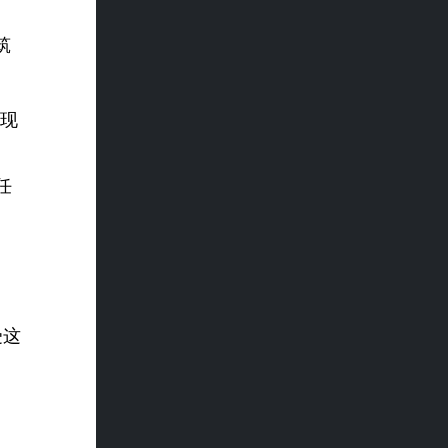
筑
。
实现
任
受这