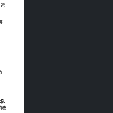
的运
。
讲
教
尔队
的改