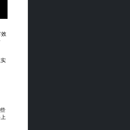
有效
价
累实
一些
平上