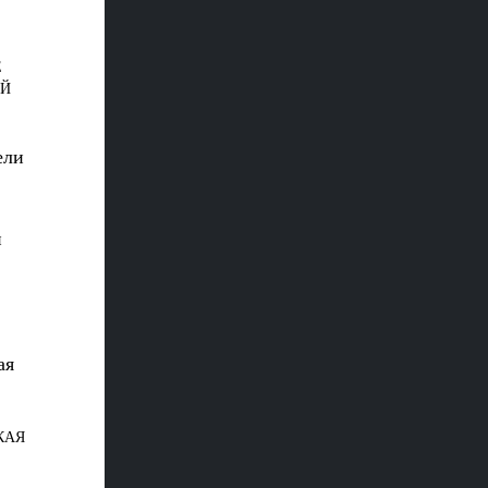
Е
ОЙ
ели
и
КАЯ