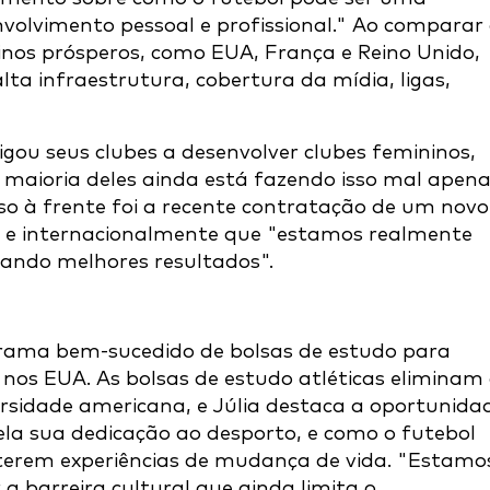
olvimento pessoal e profissional." Ao comparar
inos prósperos, como EUA, França e Reino Unido,
lta infraestrutura, cobertura da mídia, ligas,
gou seus clubes a desenvolver clubes femininos,
 maioria deles ainda está fazendo isso mal apen
so à frente foi a recente contratação de um novo
e e internacionalmente que "estamos realmente
ando melhores resultados".
rama bem-sucedido de bolsas de estudo para
 nos EUA. As bolsas de estudo atléticas eliminam
rsidade americana, e Júlia destaca a oportunida
la sua dedicação ao desporto, e como o futebol
terem experiências de mudança de vida. "Estamo
 barreira cultural que ainda limita o