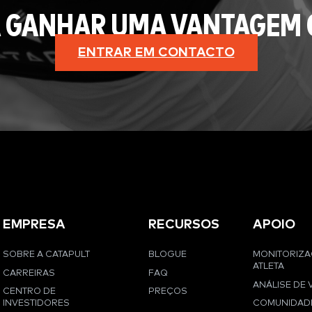
 GANHAR UMA VANTAGEM 
ENTRAR EM CONTACTO
EMPRESA
RECURSOS
APOIO
SOBRE A CATAPULT
BLOGUE
MONITORIZ
ATLETA
CARREIRAS
FAQ
ANÁLISE DE 
CENTRO DE
PREÇOS
INVESTIDORES
COMUNIDAD