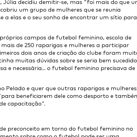
 Júlia decidiu demitir-se, mas "foi mais do que 
escobriu um grupo de mulheres que se reunia
 a elas e o seu sonho de encontrar um sítio para
próprios campos de futebol feminino, escola de
 mais de 250 raparigas e mulheres a participar
imeiros dois anos de criação do clube foram muit
tinha muitas dúvidas sobre se seria bem sucedido
 e necessária... o futebol feminino precisava de
no Pelado e quer que outras raparigas e mulheres
"para beneficiarem dele como desporto e també
de capacitação".
nde preconceito em torno do futebol feminino no
ecimento sobre como o futebol pode ser uma