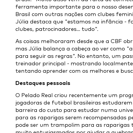
ferramenta importante para o nosso desenv
Brasil com outras nações com clubes femin
Júlia destaca que "estamos na infância - fa
clubes, patrocinadores... tudo".
As coisas melhoraram desde que a CBF obri
mas Júlia balança a cabeça ao ver como "a
para seguir as regras". No entanto, um pas
treinador principal - mostrando localment
tentando aprender com os melhores e busc
Destaques pessoais
O Pelado Real criou recentemente um prog
jogadoras de futebol brasileiras estudarem
barreira do custo para estudar numa unive
para as raparigas serem recompensadas pe
pode ser um trampolim para as raparigas 
muito entusiasmados por ajudar a quebrar a