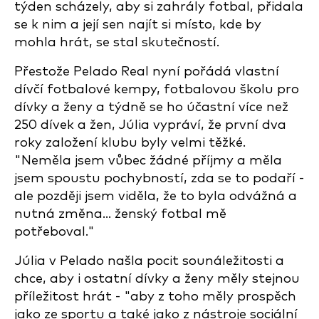
týden scházely, aby si zahrály fotbal, přidala
se k nim a její sen najít si místo, kde by
mohla hrát, se stal skutečností.
Přestože Pelado Real nyní pořádá vlastní
dívčí fotbalové kempy, fotbalovou školu pro
dívky a ženy a týdně se ho účastní více než
250 dívek a žen, Júlia vypráví, že první dva
roky založení klubu byly velmi těžké.
"Neměla jsem vůbec žádné příjmy a měla
jsem spoustu pochybností, zda se to podaří -
ale později jsem viděla, že to byla odvážná a
nutná změna... ženský fotbal mě
potřeboval."
Júlia v Pelado našla pocit sounáležitosti a
chce, aby i ostatní dívky a ženy měly stejnou
příležitost hrát - "aby z toho měly prospěch
jako ze sportu a také jako z nástroje sociální