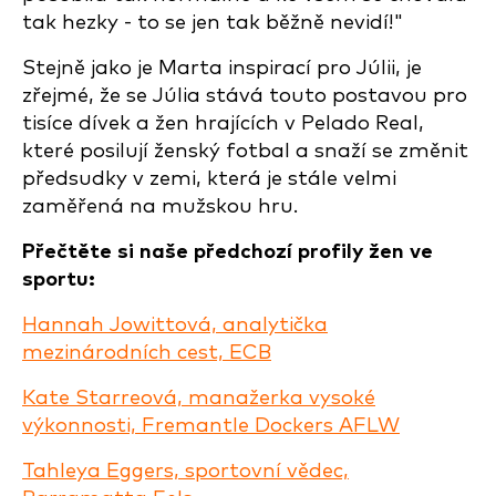
tak hezky - to se jen tak běžně nevidí!"
Stejně jako je Marta inspirací pro Júlii, je
zřejmé, že se Júlia stává touto postavou pro
tisíce dívek a žen hrajících v Pelado Real,
které posilují ženský fotbal a snaží se změnit
předsudky v zemi, která je stále velmi
zaměřená na mužskou hru.
Přečtěte si naše předchozí profily žen ve
sportu:
Hannah Jowittová, analytička
mezinárodních cest, ECB
Kate Starreová, manažerka vysoké
výkonnosti, Fremantle Dockers AFLW
Tahleya Eggers, sportovní vědec,