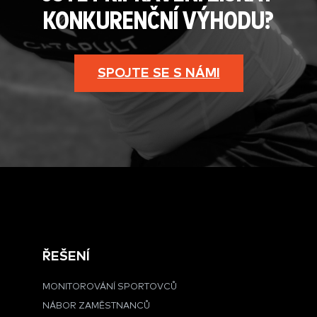
KONKURENČNÍ VÝHODU?
SPOJTE SE S NÁMI
ŘEŠENÍ
MONITOROVÁNÍ SPORTOVCŮ
NÁBOR ZAMĚSTNANCŮ