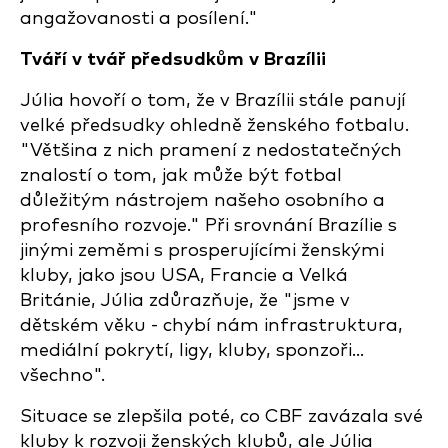
angažovanosti a posílení."
Tváří v tvář předsudkům v Brazílii
Júlia hovoří o tom, že v Brazílii stále panují
velké předsudky ohledně ženského fotbalu.
"Většina z nich pramení z nedostatečných
znalostí o tom, jak může být fotbal
důležitým nástrojem našeho osobního a
profesního rozvoje." Při srovnání Brazílie s
jinými zeměmi s prosperujícími ženskými
kluby, jako jsou USA, Francie a Velká
Británie, Júlia zdůrazňuje, že "jsme v
dětském věku - chybí nám infrastruktura,
mediální pokrytí, ligy, kluby, sponzoři...
všechno".
Situace se zlepšila poté, co CBF zavázala své
kluby k rozvoji ženských klubů, ale Júlia