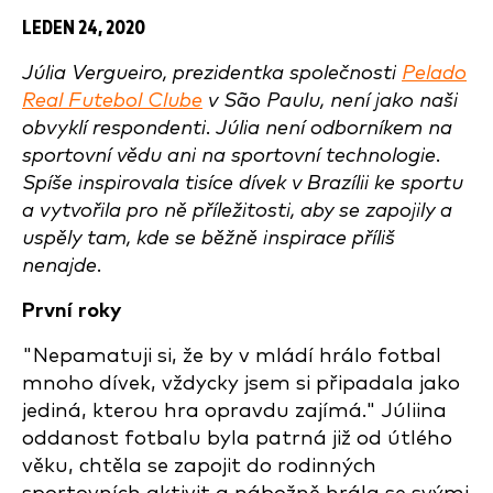
LEDEN 24, 2020
Júlia Vergueiro, prezidentka společnosti
Pelado
Real Futebol Clube
v São Paulu, není jako naši
obvyklí respondenti. Júlia není odborníkem na
sportovní vědu ani na sportovní technologie.
Spíše inspirovala tisíce dívek v Brazílii ke sportu
a vytvořila pro ně příležitosti, aby se zapojily a
uspěly tam, kde se běžně inspirace příliš
nenajde.
První roky
"Nepamatuji si, že by v mládí hrálo fotbal
mnoho dívek, vždycky jsem si připadala jako
jediná, kterou hra opravdu zajímá." Júliina
oddanost fotbalu byla patrná již od útlého
věku, chtěla se zapojit do rodinných