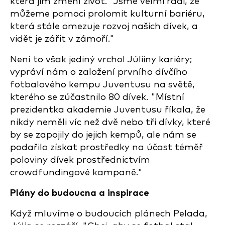
která jim změní život. "Jsme velmi rádi, že
můžeme pomoci prolomit kulturní bariéru,
která stále omezuje rozvoj našich dívek, a
vidět je zářit v zámoří."
Není to však jediný vrchol Júliiny kariéry;
vypráví nám o založení prvního dívčího
fotbalového kempu Juventusu na světě,
kterého se zúčastnilo 80 dívek. "Místní
prezidentka akademie Juventusu říkala, že
nikdy neměli víc než dvě nebo tři dívky, které
by se zapojily do jejich kempů, ale nám se
podařilo získat prostředky na účast téměř
poloviny dívek prostřednictvím
crowdfundingové kampaně."
Plány do budoucna a inspirace
Když mluvíme o budoucích plánech Pelada,