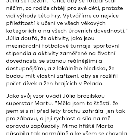
Júlia se rozzáří. "Chci, aby se fotbal stal
něčím, co rodiče chtějí pro své děti, protože
vidí výhody této hry. Vytváříme co nejvíce
příležitostí k učení ve všech věkových
kategoriích a na všech úrovních dovedností."
Júlia doufá, že aktivity, jako jsou
mezinárodní fotbalové turnaje, sportovní
stipendia a aktivity zaměřené na životní
dovednosti, se stanou reálnějšími a
dostupnějšími, a z lokálního hlediska, že
budou mít vlastní zařízení, aby se rozšířil
počet dívek a žen hrajících v Pelado.
Jako svůj vzor uvádí Júlia brazilskou
superstar Martu. "Měla jsem to štěstí, že
jsem si s ní před lety trochu zahrála, jen tak
pro zábavu, a její rychlost a síla na mě
opravdu zapůsobily. Mimo hřiště Marta
působila tak normálně a ke všem se chovala