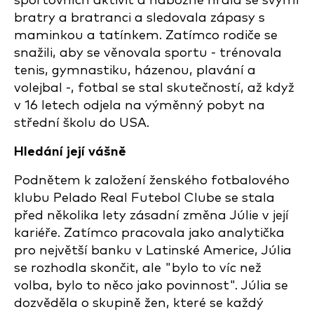
sportovních aktivit a nábožně hrála se svými
bratry a bratranci a sledovala zápasy s
maminkou a tatínkem. Zatímco rodiče se
snažili, aby se věnovala sportu - trénovala
tenis, gymnastiku, házenou, plavání a
volejbal -, fotbal se stal skutečností, až když
v 16 letech odjela na výměnný pobyt na
střední školu do USA.
Hledání její vášně
Podnětem k založení ženského fotbalového
klubu Pelado Real Futebol Clube se stala
před několika lety zásadní změna Júlie v její
kariéře. Zatímco pracovala jako analytička
pro největší banku v Latinské Americe, Júlia
se rozhodla skončit, ale "bylo to víc než
volba, bylo to něco jako povinnost". Júlia se
dozvěděla o skupině žen, které se každý