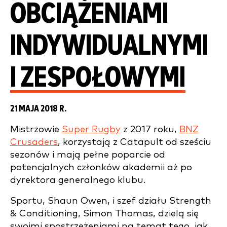
OBCIĄŻENIAMI
INDYWIDUALNYMI
I ZESPOŁOWYMI
21 MAJA 2018 R.
Mistrzowie
Super Rugby
z 2017 roku,
BNZ
Crusaders
, korzystają z Catapult od sześciu
sezonów i mają pełne poparcie od
potencjalnych członków akademii aż po
dyrektora generalnego klubu.
Sportu, Shaun Owen, i szef działu Strength
& Conditioning, Simon Thomas, dzielą się
swoimi spostrzeżeniami na temat tego, jak