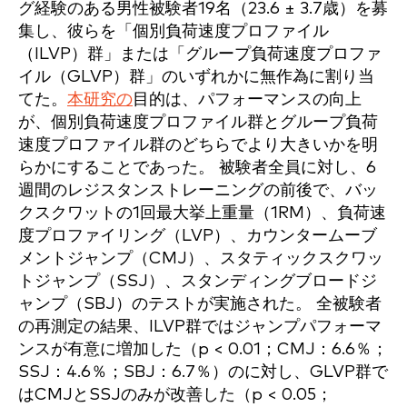
グ経験のある男性被験者19名（23.6 ± 3.7歳）を募
集し、彼らを「個別負荷速度プロファイル
（ILVP）群」または「グループ負荷速度プロファ
イル（GLVP）群」のいずれかに無作為に割り当
てた。
本研究の
目的は、パフォーマンスの向上
が、個別負荷速度プロファイル群とグループ負荷
速度プロファイル群のどちらでより大きいかを明
らかにすることであった。 被験者全員に対し、6
週間のレジスタンストレーニングの前後で、バッ
クスクワットの1回最大挙上重量（1RM）、負荷速
度プロファイリング（LVP）、カウンタームーブ
メントジャンプ（CMJ）、スタティックスクワッ
トジャンプ（SSJ）、スタンディングブロードジ
ャンプ（SBJ）のテストが実施された。 全被験者
の再測定の結果、ILVP群ではジャンプパフォーマ
ンスが有意に増加した（p < 0.01；CMJ：6.6％；
SSJ：4.6％；SBJ：6.7％）のに対し、GLVP群で
はCMJとSSJのみが改善した（p < 0.05；