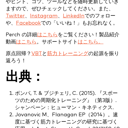
やヒント、コツ、ツールなどを随時更新していき
ますので、ぜひチェックしてください。また、
Twitter
、
Instagram
、
LinkedIn
でのフォロー
や、
Facebook
での「いいね！」もお忘れなく。
Perch の詳細
はこちら
をご覧ください！製品紹介
動画
はこちら
。サポートサイト
はこちら。
原点回帰？
VBT
と
筋力トレーニング
の起源を振り
返ろう！
出典：
ボンパ, T. & ブジチェリ, C. (2015). 『スポー
ツのための周期化トレーニング』（第3版）.
シャンペーン：ヒューマン・キネティクス.
Jovanovic M、Flanagan EP（2014）。速
度に基づく筋力トレーニングの研究に基づく