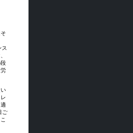
はそ
、
ンス
は、
の段
疲労
良い
トレ
て適
日ご
るこ