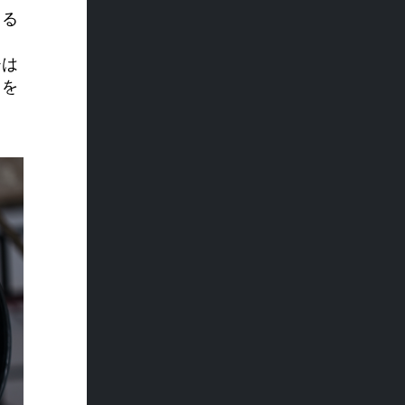
きる
、
チは
スを