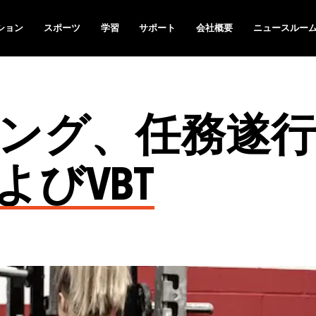
ション
スポーツ
学習
サポート
会社概要
ニュースルー
ング、任務遂行
びVBT