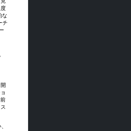
な見
程度
的な
ーチ
ー
準
ン開
ショ
ン前
ラス
い、