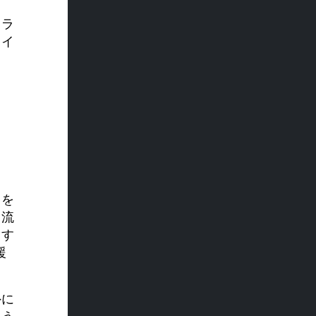
ら
るラ
ェイ
スを
く流
ます
援
外に