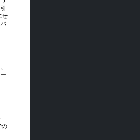
にう
を引
にせ
ーバ
し、
レー
の
での