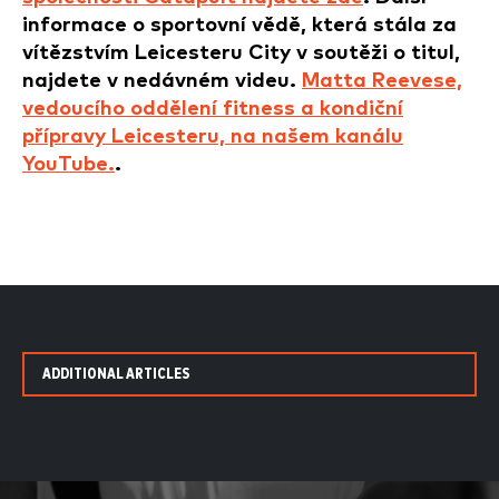
informace o sportovní vědě, která stála za
vítězstvím Leicesteru City v soutěži o titul,
najdete v nedávném videu.
Matta Reevese,
vedoucího oddělení fitness a kondiční
přípravy Leicesteru, na našem kanálu
YouTube.
.
ADDITIONAL ARTICLES