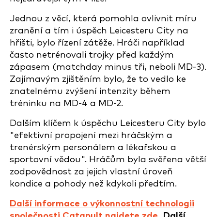
Jednou z věcí, která pomohla ovlivnit míru
zranění a tím i úspěch Leicesteru City na
hřišti, bylo řízení zátěže. Hráči například
často netrénovali trojky před každým
zápasem (matchday minus tři, neboli MD-3).
Zajímavým zjištěním bylo, že to vedlo ke
znatelnému zvýšení intenzity během
tréninku na MD-4 a MD-2.
Dalším klíčem k úspěchu Leicesteru City bylo
"efektivní propojení mezi hráčským a
trenérským personálem a lékařskou a
sportovní vědou". Hráčům byla svěřena větší
zodpovědnost za jejich vlastní úroveň
kondice a pohody než kdykoli předtím.
Další informace o výkonnostní technologii
společnosti Catapult najdete zde
. Další