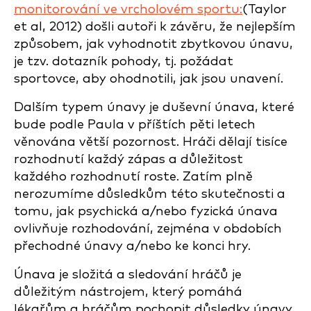
monitorování ve vrcholovém sportu:
(Taylor
et al, 2012) došli autoři k závěru, že nejlepším
způsobem, jak vyhodnotit zbytkovou únavu,
je tzv. dotazník pohody, tj. požádat
sportovce, aby ohodnotili, jak jsou unavení.
Dalším typem únavy je duševní únava, které
bude podle Paula v příštích pěti letech
věnována větší pozornost. Hráči dělají tisíce
rozhodnutí každý zápas a důležitost
každého rozhodnutí roste. Zatím plně
nerozumíme důsledkům této skutečnosti a
tomu, jak psychická a/nebo fyzická únava
ovlivňuje rozhodování, zejména v obdobích
přechodné únavy a/nebo ke konci hry.
Únava je složitá a sledování hráčů je
důležitým nástrojem, který pomáhá
lékařům a hráčům pochopit důsledky únavy