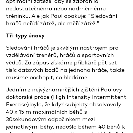
optimální zátěže, aby se zabránilo
nedostatečnému nebo nadměrnému
tréninku. Ale jak Paul opakuje: "Sledování
hráčů neřídí zátěž, ale měří zátěž."
Tři typy únavy
Sledování hráčů je skvělým nástrojem pro
vzdělávání trenérů, hráčů a sportovních
vědců. Za zápas získáme přibližně pět set
tisíc datových bodů na jednoho hráče, takže
musíme pochopit, co hledáme.
Jedním z nejvýznamnějších zjištění Paulovy
doktorské práce (High Intensity Intermittent
Exercise) bylo, že když subjekty absolvovaly
40 x 15 m maximálních běhů s
30sekundovým odpočinkem mezi
jednotlivými běhy, nedošlo během 40 běhů k