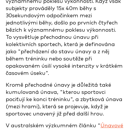
významnému poklesu výkonnosti. Když však
subjekty prováděly 15x 40m běhy s
30sekundovým odpočinkem mezi
jednotlivými běhy, došlo po prvních čtyřech
bězích k významnému poklesu výkonnosti.
To vysvětluje přechodnou únavu při
kolektivních sportech, která je definována
jako "přecházení do stavu únavy a z něj
během tréninku nebo soutěže při
opakovaném úsilí vysoké intenzity v krátkém
časovém úseku".
Kromě přechodné únavy je důležitá také
kumulovaná únava, "kterou sportovci
pociťují ke konci tréninku", a zbytková únava
(mezi hrami), která se projevuje, když je
sportovec unavený již před další hrou.
V australském výzkumném článku "
Únavové