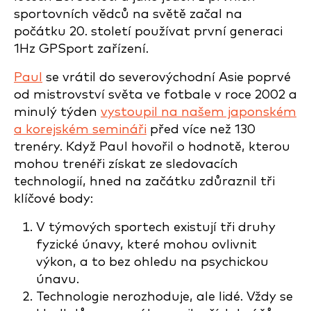
sportovních vědců na světě začal na
počátku 20. století používat první generaci
1Hz GPSport zařízení.
Paul
se vrátil do severovýchodní Asie poprvé
od mistrovství světa ve fotbale v roce 2002 a
minulý týden
vystoupil na našem japonském
a korejském semináři
před více než 130
trenéry. Když Paul hovořil o hodnotě, kterou
mohou trenéři získat ze sledovacích
technologií, hned na začátku zdůraznil tři
klíčové body:
V týmových sportech existují tři druhy
fyzické únavy, které mohou ovlivnit
výkon, a to bez ohledu na psychickou
únavu.
Technologie nerozhoduje, ale lidé. Vždy se