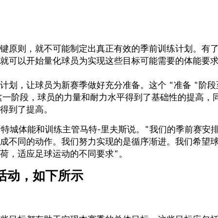
键原则，就不可能制定出真正有效的季前训练计划。有
就可以开始量化球员为实现这些目标可能需要的体能要
划，让球员为新赛季做好充分准备。这个 "准备 "阶段
这一阶段，球员的力量和耐力水平得到了基础性的提高，
得到了提高。
斯特城体能和训练主管马特-里夫斯说。"我们的季前赛安
成不同的动作。我们努力实现的是循序渐进。我们希望
荷，适应足球运动的不同要求"。
训练活动，如下所示