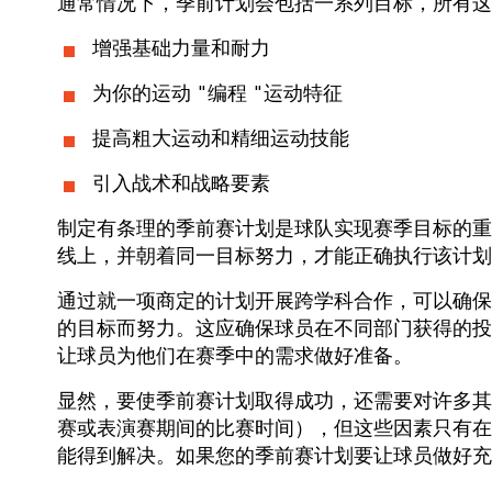
通常情况下，季前计划会包括一系列目标，所有这
增强基础力量和耐力
为你的运动 "编程 "运动特征
提高粗大运动和精细运动技能
引入战术和战略要素
制定有条理的季前赛计划是球队实现赛季目标的重
线上，并朝着同一目标努力，才能正确执行该计划
通过就一项商定的计划开展跨学科合作，可以确保
的目标而努力。这应确保球员在不同部门获得的投
让球员为他们在赛季中的需求做好准备。
显然，要使季前赛计划取得成功，还需要对许多
赛或表演赛期间的比赛时间），但这些因素只有在
能得到解决。如果您的季前赛计划要让球员做好充