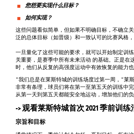
您想要实现什么目标？
如何实现？
这些问题看似简单，但如果不明确目标，不确立关
泛的总体目标（如晋级）和一致认可的比赛风格，
一旦量化了这些可能的要求，就可以开始制定训练计
关重要，是赛季中所有未来活动 的基础。正是在
时，他们从反复的高强度运动中有效恢复的能力也
"我们总是在莱斯特城的训练场度过第一周，"莱
非常有条理，球员们将在第一至第五天的训练中完
从第一天到第五天都能安全地运动，增加他们的负
-> 观看莱斯特城首次 2021 季前
宗旨和目标