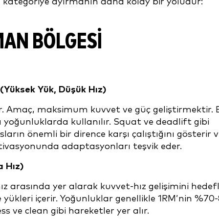
ategoriye ayırmanın daha kolay bir yoludur:
MAN BÖLGESI
(Yüksek Yük, Düşük Hız)
lır. Amaç, maksimum kuvvet ve güç geliştirmektir. 
 yoğunluklarda kullanılır. Squat ve deadlift gibi
sların önemli bir dirence karşı çalıştığını gösterir 
aktivasyonunda adaptasyonları teşvik eder.
a Hız)
 arasında yer alarak kuvvet-hız gelişimini hedefl
 yükleri içerir. Yoğunluklar genellikle 1RM’nin %70
s ve clean gibi hareketler yer alır.