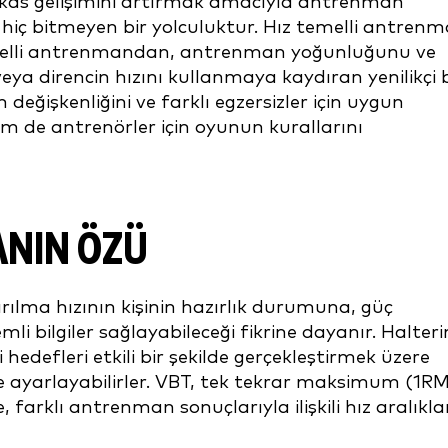
kas gelişimini artırmak amacıyla antrenman
hiç bitmeyen bir yolculuktur. Hız temelli antren
emelli antrenmandan, antrenman yoğunluğunu ve
ya direncin hızını kullanmaya kaydıran yenilikçi b
değişkenliğini ve farklı egzersizler için uygun
 de antrenörler için oyunun kurallarını
ANIN ÖZÜ
rılma hızının kişinin hazırlık durumuna, güç
mli bilgiler sağlayabileceği fikrine dayanır. Halteri
i hedefleri etkili bir şekilde gerçekleştirmek üzere
 ayarlayabilirler. VBT, tek tekrar maksimum (1RM
farklı antrenman sonuçlarıyla ilişkili hız aralıkla