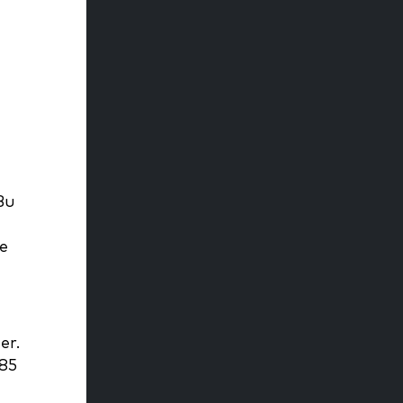
Bu
ve
er.
-85