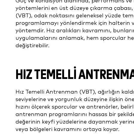
Güç ve kondisyon alanında, performans ve 
yöntemlerini en üst düzeye çıkarma çabası, 
(VBT), odak noktasını geleneksel yüzde t
programlamayı yönlendirmek için halterin ve
yöntemdir. Hız aralıkları kavramını, bunların 
uygulamalarını anlamak, hem sporcular hem
değiştirebilir.
HIZ TEMELLI ANTRENM
Hız Temelli Antrenman (VBT), ağırlığın kaldı
seviyelerine ve yorgunluk düzeyine ilişkin öne
hızını ölçerek sporcular ve antrenörler, belirl
antrenman programlarını hassas bir şekilde
değerinin keyfi yüzdelerine dayanmak yerine, 
veya bölgeleri kavramını ortaya koyar.