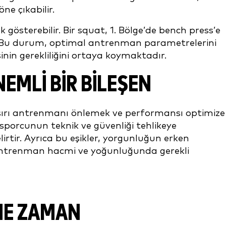
ne çıkabilir.
ık gösterebilir. Bir squat, 1. Bölge’de bench press’e
lir. Bu durum, optimal antrenman parametrelerini
sinin gerekliliğini ortaya koymaktadır.
NEMLI BIR BILEŞEN
aşırı antrenmanı önlemek ve performansı optimize
, sporcunun teknik ve güvenliği tehlikeye
rtir. Ayrıca bu eşikler, yorgunluğun erken
k antrenman hacmi ve yoğunluğunda gerekli
 NE ZAMAN