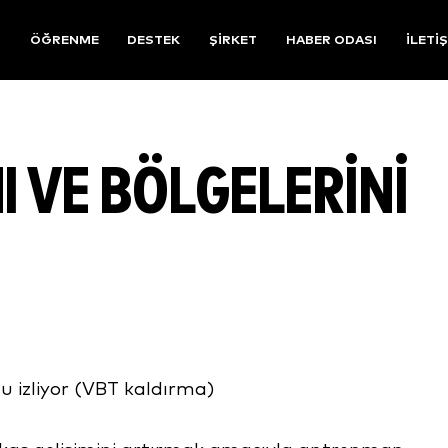
R
ÖĞRENME
DESTEK
ŞIRKET
HABER ODASI
İLETI
I VE BÖLGELERINI