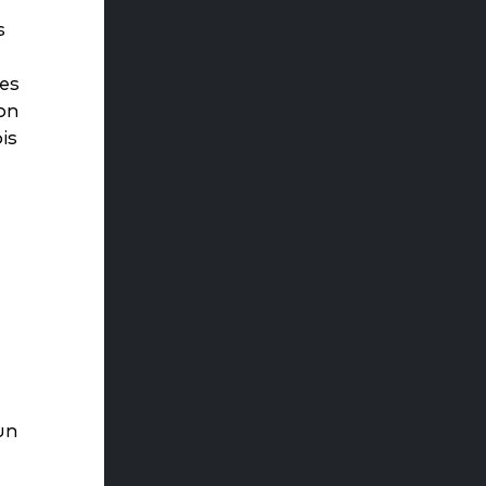
s
es
on
is
un