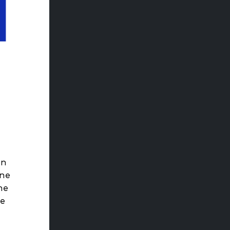
en
une
ne
ne