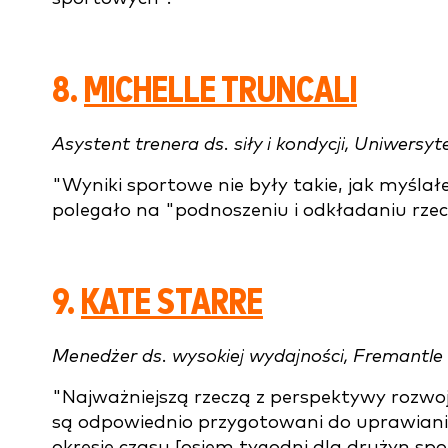
8.
MICHELLE TRUNCALI
Asystent trenera ds. siły i kondycji, Uniwers
"Wyniki sportowe nie były takie, jak myśl
polegało na "podnoszeniu i odkładaniu rzecz
9.
KATE STARRE
Menedżer ds. wysokiej wydajności, Fremantle
"Najważniejszą rzeczą z perspektywy rozwo
są odpowiednio przygotowani do uprawiani
okresie czasu [osiem tygodni dla drużyn s