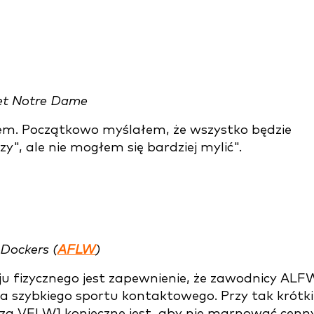
ytet Notre Dame
ałem. Początkowo myślałem, że wszystko będzie
y", ale nie mogłem się bardziej mylić".
 Dockers (
AFLW
)
ju fizycznego jest zapewnienie, że zawodnicy ALF
a szybkiego sportu kontaktowego. Przy tak krótk
poza VFLW] konieczne jest, aby nie marnować cenn