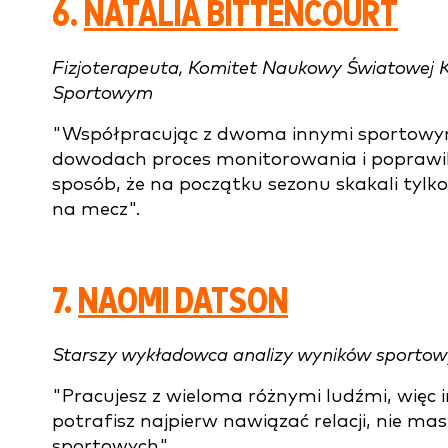
6.
NATALIA BITTENCOURT
Fizjoterapeuta, Komitet Naukowy Światowej 
Sportowym
"Współpracując z dwoma innymi sportowymi
dowodach proces monitorowania i poprawil
sposób, że na początku sezonu skakali tylk
na mecz".
7.
NAOMI DATSON
Starszy wykładowca analizy wyników sportow
"Pracujesz z wieloma różnymi ludźmi, więc in
potrafisz najpierw nawiązać relacji, nie ma
sportowych".