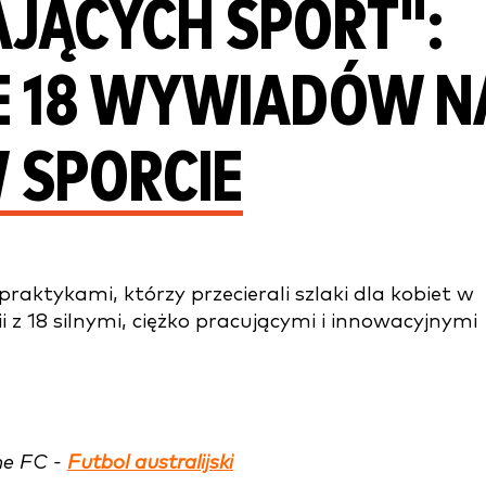
AJĄCYCH SPORT":
 18 WYWIADÓW N
 SPORCIE
raktykami, którzy przecierali szlaki dla kobiet w
orii z 18 silnymi, ciężko pracującymi i innowacyjnymi
ne FC -
Futbol australijski