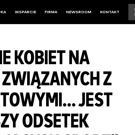
UKA
WSPARCIE
FIRMA
NEWSROOM
KONTAKT
E KOBIET NA
 ZWIĄZANYCH Z
TOWYMI... JEST
SZY ODSETEK