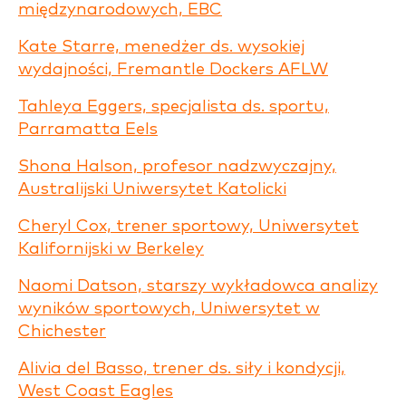
międzynarodowych, EBC
Kate Starre, menedżer ds. wysokiej
wydajności, Fremantle Dockers AFLW
Tahleya Eggers, specjalista ds. sportu,
Parramatta Eels
Shona Halson, profesor nadzwyczajny,
Australijski Uniwersytet Katolicki
Cheryl Cox, trener sportowy, Uniwersytet
Kalifornijski w Berkeley
Naomi Datson, starszy wykładowca analizy
wyników sportowych, Uniwersytet w
Chichester
Alivia del Basso, trener ds. siły i kondycji,
West Coast Eagles