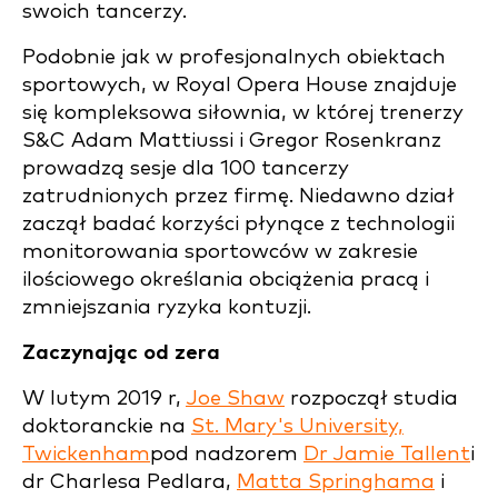
swoich tancerzy.
Podobnie jak w profesjonalnych obiektach
sportowych, w Royal Opera House znajduje
się kompleksowa siłownia, w której trenerzy
S&C Adam Mattiussi i Gregor Rosenkranz
prowadzą sesje dla 100 tancerzy
zatrudnionych przez firmę. Niedawno dział
zaczął badać korzyści płynące z technologii
monitorowania sportowców w zakresie
ilościowego określania obciążenia pracą i
zmniejszania ryzyka kontuzji.
Zaczynając od zera
W lutym 2019 r,
Joe Shaw
rozpoczął studia
doktoranckie na
St. Mary's University,
Twickenham
pod nadzorem
Dr Jamie Tallent
i
dr Charlesa Pedlara,
Matta Springhama
i