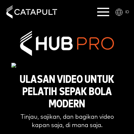
ID
ULASAN VIDEO UNTUK
PELATIH SEPAK BOLA
MODERN
Tinjau, sajikan, dan bagikan video
kapan saja, di mana saja.