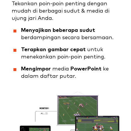
Tekankan poin-poin penting dengan
mudah di berbagai sudut & media di
ujung jari Anda.
Menyajikan beberapa sudut
berdampingan secara bersamaan.
Terapkan gambar cepat
untuk
menekankan poin-poin penting.
Mengimpor
media
PowerPoint
ke
dalam daftar putar.