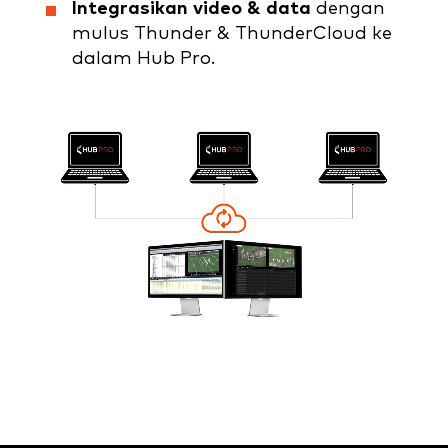
Integrasikan video & data
dengan
mulus Thunder & ThunderCloud ke
dalam Hub Pro.