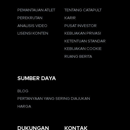
PEMANTAUAN ATLET
TENTANG CATAPULT
PEREKRUTAN
KARIR
ANALISIS VIDEO
PUSAT INVESTOR
LISENSI KONTEN
KEBIJAKAN PRIVASI
KETENTUAN STANDAR
KEBIJAKAN COOKIE
RUANG BERITA
SUMBER DAYA
BLOG
PERTANYAAN YANG SERING DIAJUKAN
HARGA
DUKUNGAN
KONTAK