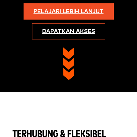
PELAJARI LEBIH LANJUT
DAPATKAN AKSES
TERHUBUNG & FLEKSIBEL