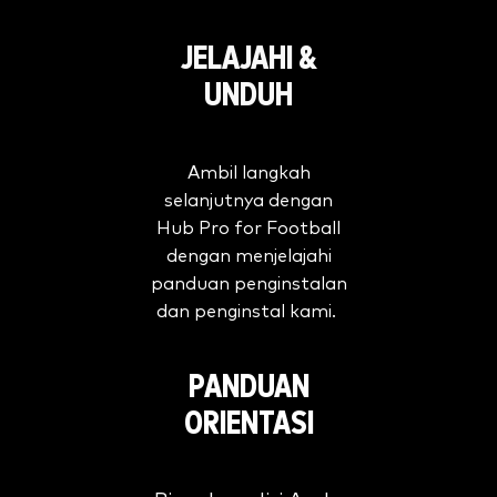
JELAJAHI &
UNDUH
Ambil langkah
selanjutnya dengan
Hub Pro for Football
dengan menjelajahi
panduan penginstalan
dan penginstal kami.
PANDUAN
ORIENTASI