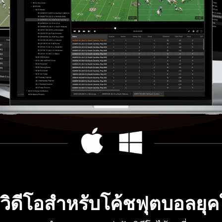
ิววิดีโอสำหรับโค้ชฟุตบอลยุค