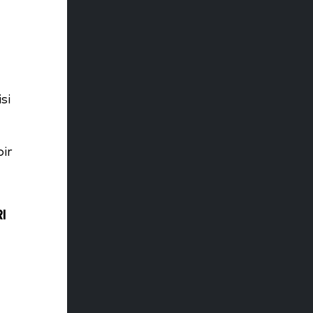
si
ir
RI