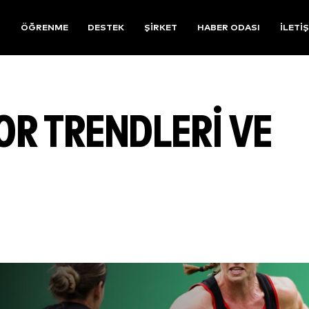
R
ÖĞRENME
DESTEK
ŞIRKET
HABER ODASI
İLETI
OR TRENDLERI VE