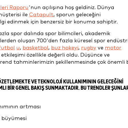
leri Raporu
'nun açılışına hoş geldiniz. Dünya
üşterisi ile
Catapult
, sporun geleceğini
ilgi edinmek için benzersiz bir konuma sahiptir.
zla spor dalında spor bilimcileri, akademik
rlerden oluşan 700'den fazla küresel spor endüstri
futbol
u
,
basketbol
,
buz hokeyi
,
rugby
ve
motor
 etkileşimi özellikle değerli oldu. Düşünce ve
rend tahminlerimizin şekillenmesinde çok önemli b
ÖZETLEMEKTE VE TEKNOLOJI KULLANIMININ GELECEĞINI
LI BIR GENEL BAKIŞ SUNMAKTADIR. BU TRENDLER ŞUNLA
anımının artması
n büyümesi