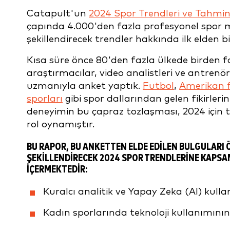
Catapult'un
2024 Spor Trendleri ve Tahmin
çapında 4.000'den fazla profesyonel spor m
şekillendirecek trendler hakkında ilk elden b
Kısa süre önce 80'den fazla ülkede birden fa
araştırmacılar, video analistleri ve antrenö
uzmanıyla anket yaptık.
Futbol
,
Amerikan 
sporları
gibi spor dallarından gelen fikirlerin
deneyimin bu çapraz tozlaşması, 2024 için t
rol oynamıştır.
BU RAPOR, BU ANKETTEN ELDE EDILEN BULGULARI 
ŞEKILLENDIRECEK 2024 SPOR TRENDLERINE KAPSAM
IÇERMEKTEDIR:
Kuralcı analitik ve Yapay Zeka (AI) kull
Kadın sporlarında teknoloji kullanımını