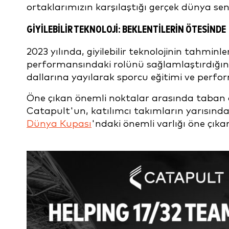
ortaklarımızın karşılaştığı gerçek dünya sena
GIYILEBILIR TEKNOLOJI: BEKLENTILERIN ÖTESINDE
2023 yılında, giyilebilir teknolojinin tahminl
performansındaki rolünü sağlamlaştırdığına
dallarına yayılarak sporcu eğitimi ve perf
Öne çıkan önemli noktalar arasında taban düz
Catapult'un, katılımcı takımların yarısında
Dünya Kupası
'ndaki önemli varlığı öne çıka