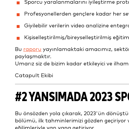
Sporcu yaralanmalarını iyileştirme proto
Profesyonellerden gençlere kadar her se
Giyilebilir verilerin video analizine ente
Kişiselleştirilmiş/bireyselleştirilmiş e
Bu
raporu
yayınlamaktaki amacımız, sektör
paylaşmaktır.
Umarız siz de bizim kadar etkileyici ve ilham
Catapult Ekibi
#2 YANSIMADA 2023 SP
Bu önsözden yola çıkarak, 2023'ün dönüştür
bölümü, ilk tahminlerimizi gözden geçiriyor v
eğilimleriyle yan yana getiriyor.