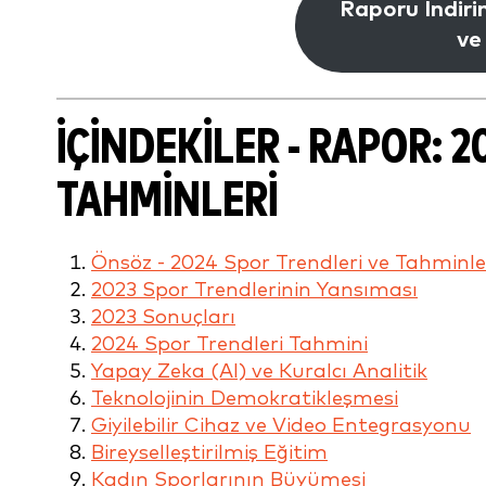
Raporu İndiri
ve
İÇINDEKILER - RAPOR: 
TAHMINLERI
Önsöz - 2024 Spor Trendleri ve Tahminle
2023 Spor Trendlerinin Yansıması
2023 Sonuçları
2024 Spor Trendleri Tahmini
Yapay Zeka (AI) ve Kuralcı Analitik
Teknolojinin Demokratikleşmesi
Giyilebilir Cihaz ve Video Entegrasyonu
Bireyselleştirilmiş Eğitim
Kadın Sporlarının Büyümesi