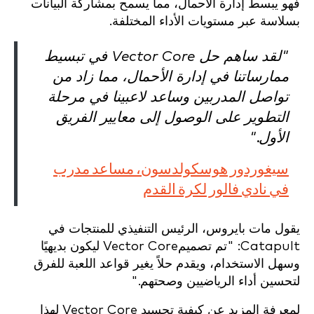
فهو يبسط إدارة الأحمال، مما يسمح بمشاركة البيانات
بسلاسة عبر مستويات الأداء المختلفة.
"لقد ساهم حل Vector Core في تبسيط
ممارساتنا في إدارة الأحمال، مما زاد من
تواصل المدربين وساعد لاعبينا في مرحلة
التطوير على الوصول إلى معايير الفريق
الأول."
سيغوردور هوسكولدسون، مساعد مدرب
في نادي فالور لكرة القدم
يقول مات بايروس، الرئيس التنفيذي للمنتجات في
Catapult: "تم تصميمVector Core ليكون بديهيًا
وسهل الاستخدام، ويقدم حلاً يغير قواعد اللعبة للفرق
لتحسين أداء الرياضيين وصحتهم."
لمعرفة المزيد عن كيفية تجسيد Vector Core لهذا