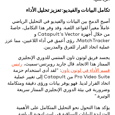
تكامل البيانات والفيديو: تعزيز تحليل الأداء
أصبح الدمج بين البيانات والفيديو في التحليل الرياضي
عاملاً مغيراً لقواعد اللعبة. وقد وفر هذا التكامل، خاصةً
من خلال أجهزة Catapult's Vector و
MatchTracker، رؤى أعمق في أداء اللاعبين، مما عزز
عملية اتخاذ القرار للفرق والمدربين.
يجسد فريق لوتون تاون المنتمي للدوري الإنجليزي
الممتاز هذا الاتجاه. قال جاريد روبرتس-سميث،
رئيس
قسم الأداء في لوتون تاون
: "لقد أدى استخدام حزمة
Pro Video Suite من Catapult إلى تغيير عملية
اتخاذ القرار لدينا. فهو يوفر بيانات ورؤى دقيقة ومتكاملة
وضرورية في بيئة الدوري الإنجليزي الممتاز سريعة
الوتيرة."
يؤكد هذا التحول نحو التحليل المتكامل على الأهمية
المتزايدة للبيانات السياقية في استراتيجية الرياضة