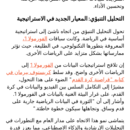
وتحسين الأداء.
التحليل التنبؤي: المعيار الجديد في الاستراتيجية
تحول التحليل التنبؤي من اتجاه ناشئ إلى استراتيجية
أساسية في الرياضة. وكانت سباقات
الفورمولا 1،
المعروفة بتطورها التكنولوجي، في الطليعة، حيث تؤثر
ممارساتها بشكل متزايد على الرياضات الأخرى.
إن تلاقح استراتيجيات البيانات من
الفورمولا 1
إلى
الرياضات الأخرى واضح. وقد سلط
كريستوف بيرمان في
كتابه "قراصنة كرة القدم
" الضوء على هذا التحول،
مشيرًا إلى التكامل السلس بين الفيديو والبيانات في كرة
القدم، على غرار البيئة الغنية بالبيانات في الفورمولا 1.
وأشار إلى أن "الثورة في البيانات الرياضية جارية على
قدم وساق. وتجاهلها سيكون خطوة خاطئة."
يتماشى نمو هذا الاتجاه على مدار العام مع التطورات في
التحليلات الإرشادية والذكاء الاصطناعي، مما يعزز قدرة