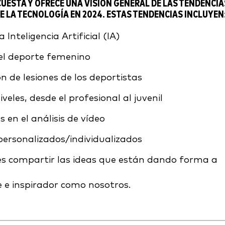
UESTA Y OFRECE UNA VISIÓN GENERAL DE LAS TENDENCIA
E LA TECNOLOGÍA EN 2024. ESTAS TENDENCIAS INCLUYEN
 Inteligencia Artificial (IA)
 el deporte femenino
n de lesiones de los deportistas
veles, desde el profesional al juvenil
 en el análisis de vídeo
ersonalizados/individualizados
s compartir las ideas que están dando forma a
 e inspirador como nosotros.