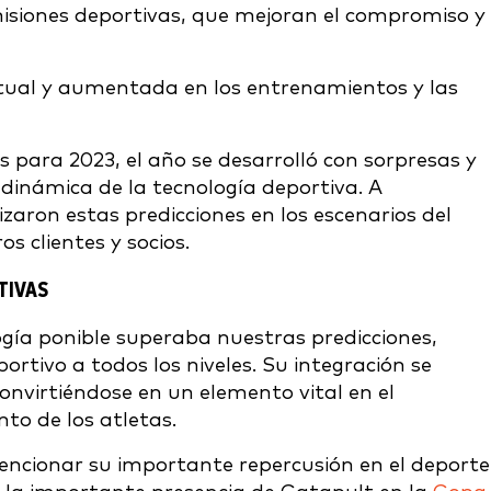
isiones deportivas, que mejoran el compromiso y 
irtual y aumentada en los entrenamientos y las
 para 2023, el año se desarrolló con sorpresas y
 dinámica de la tecnología deportiva. A
aron estas predicciones en los escenarios del
s clientes y socios.
TIVAS
ogía ponible superaba nuestras predicciones,
rtivo a todos los niveles. Su integración se
nvirtiéndose en un elemento vital en el
to de los atletas.
ncionar su importante repercusión en el deporte