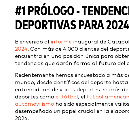
#1 PRÓLOGO - TENDENC
DEPORTIVAS PARA 202
Bienvenido al
informe
inaugural de Catapu
2024
. Con más de 4.000 clientes del depor
encuentra en una posición única para obte
tendencias que darán forma al futuro del 
Recientemente hemos encuestado a más de 7
mundo, desde científicos del deporte hasta
entrenadores de varios deportes en más de 
deportes como
el fútbol
, el
fútbol america
automovilismo
ha sido especialmente valios
desempeñado un papel crucial en la elabora
2024.