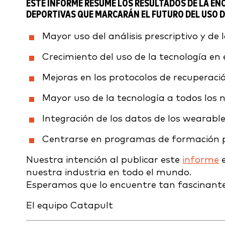
ESTE INFORME RESUME LOS RESULTADOS DE LA ENC
DEPORTIVAS QUE MARCARÁN EL FUTURO DEL USO D
Mayor uso del análisis prescriptivo y de la
Crecimiento del uso de la tecnología en
Mejoras en los protocolos de recuperació
Mayor uso de la tecnología a todos los ni
Integración de los datos de los wearables
Centrarse en programas de formación p
Nuestra intención al publicar este
informe
e
nuestra industria en todo el mundo.
Esperamos que lo encuentre tan fascinante
El equipo Catapult