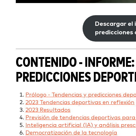
Descargar el 
predicciones
CONTENIDO - INFORME:
PREDICCIONES DEPORTI
Prólogo - Tendencias y predicciones dep
2023 Tendencias deportivas en reflexión
2023 Resultados
Previsión de tendencias deportivas par
Inteligencia artificial (IA) y análisis presc
Democratización de la tecnología