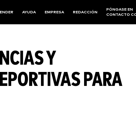
PÓNGASE EN
ENDER
AYUDA
EMPRESA
REDACCIÓN
CONTACTO C
NCIAS Y
DEPORTIVAS PARA