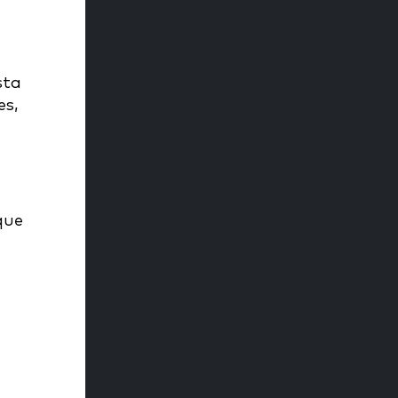
sta
es,
que