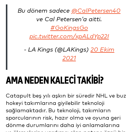
Bu dönem sadece
@CalPetersen40
ve Cal Petersen'a aitti.
#GoKingsGo
pic.twitter.com/xpALdYp22I
- LA Kings (@LAKings)
20 Ekim
2021
AMA NEDEN KALECI TAKIBI?
Catapult beş yılı aşkın bir süredir NHL ve buz
hokeyi takımlarına giyilebilir teknoloji
sağlamaktadır. Bu teknoloji, takımların
sporcularının risk, hazır olma ve oyuna geri
dönme durumlarını daha iyi anlamalarına