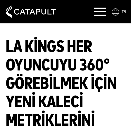
TR
LA KINGS HER
OYUNCUYU 360°
GÖREBILMEK İÇIN
YENI KALECI
METRIKLERINI