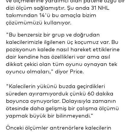
ve ölçmelerine yardımcı olan patene özgü bir
dizi ölçüm sağlamıştır. Şu anda 31 NHL
takımından 14'ü bu amaçla bizim
çözümümüzü kullanıyor.
"Bu benzersiz bir grup ve doğrudan
kalecilerimizle ilgilenen üç koçumuz var. Bu
pozisyonun kalede nasıl hareket ettiklerine
dair kendine has özellikleri var ama asıl
dikkat çekici olan tüm oyunu oynayan tek
oyuncu olmaları," diyor Price.
"Kalecilerin yükünü buzda geçirdikleri
süreden ayıramıyorduk çünkü 60 dakika
boyunca oynuyorlar. Dolayısıyla zamanın
ötesinde daha gelişmiş bir çalışma ölçümü
yapmak büyük bir bilinmeyendi."
Önceki ölçümler antrenörlere kalecilerin