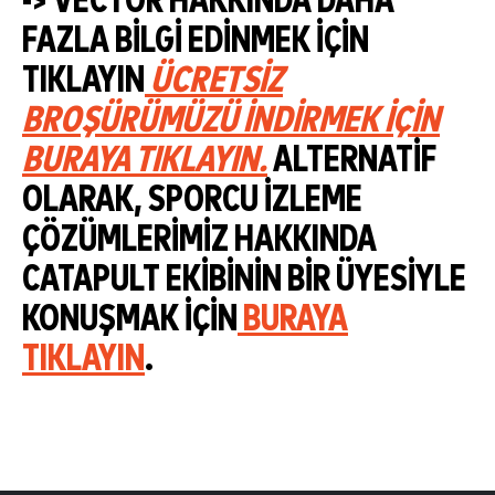
-> VECTOR HAKKINDA DAHA
FAZLA BILGI EDINMEK IÇIN
TIKLAYIN
ÜCRETSIZ
BROŞÜRÜMÜZÜ INDIRMEK IÇIN
BURAYA TIKLAYIN.
ALTERNATIF
OLARAK, SPORCU IZLEME
ÇÖZÜMLERIMIZ HAKKINDA
CATAPULT EKIBININ BIR ÜYESIYLE
KONUŞMAK IÇIN
BURAYA
TIKLAYIN
.