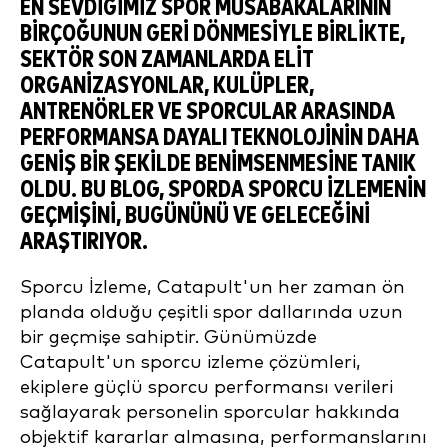
EN SEVDIĞIMIZ SPOR MÜSABAKALARININ
BIRÇOĞUNUN GERI DÖNMESIYLE BIRLIKTE,
SEKTÖR SON ZAMANLARDA ELIT
ORGANIZASYONLAR, KULÜPLER,
ANTRENÖRLER VE SPORCULAR ARASINDA
PERFORMANSA DAYALI TEKNOLOJININ DAHA
GENIŞ BIR ŞEKILDE BENIMSENMESINE TANIK
OLDU. BU BLOG, SPORDA SPORCU IZLEMENIN
GEÇMIŞINI, BUGÜNÜNÜ VE GELECEĞINI
ARAŞTIRIYOR.
Sporcu İzleme, Catapult'un her zaman ön
planda olduğu çeşitli spor dallarında uzun
bir geçmişe sahiptir. Günümüzde
Catapult'un sporcu izleme çözümleri,
ekiplere güçlü sporcu performansı verileri
sağlayarak personelin sporcular hakkında
objektif kararlar almasına, performanslarını