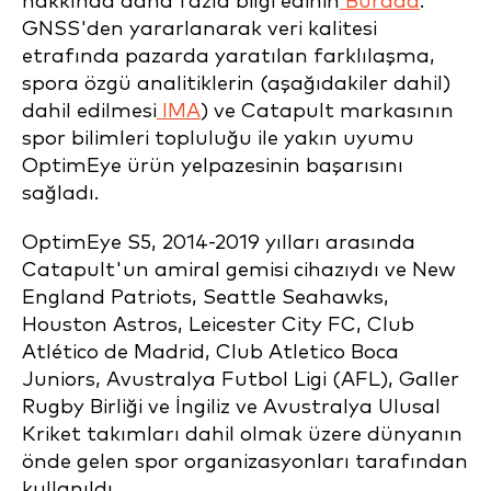
hakkında daha fazla bilgi edinin
Burada
.
GNSS'den yararlanarak veri kalitesi
etrafında pazarda yaratılan farklılaşma,
spora özgü analitiklerin (aşağıdakiler dahil)
dahil edilmesi
IMA
) ve Catapult markasının
spor bilimleri topluluğu ile yakın uyumu
OptimEye ürün yelpazesinin başarısını
sağladı.
OptimEye S5, 2014-2019 yılları arasında
Catapult'un amiral gemisi cihazıydı ve New
England Patriots, Seattle Seahawks,
Houston Astros, Leicester City FC, Club
Atlético de Madrid, Club Atletico Boca
Juniors, Avustralya Futbol Ligi (AFL), Galler
Rugby Birliği ve İngiliz ve Avustralya Ulusal
Kriket takımları dahil olmak üzere dünyanın
önde gelen spor organizasyonları tarafından
kullanıldı.