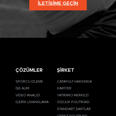
İLETIŞIME GEÇIN
ÇÖZÜMLER
ŞİRKET
SPORCU İZLEME
CATAPULT HAKKINDA
İŞE ALIM
KARIYER
VIDEO ANALIZI
YATIRIMCI MERKEZI
İÇERIK LISANSLAMA
GIZLILIK POLITIKASI
STANDART ŞARTLAR