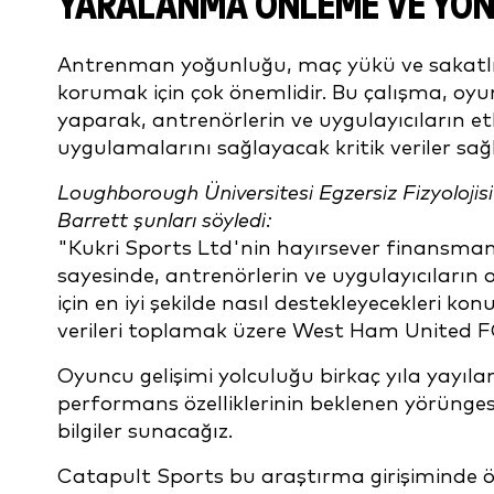
YARALANMA ÖNLEME VE YÖN
Antrenman yoğunluğu, maç yükü ve sakatlıkl
korumak için çok önemlidir. Bu çalışma, oyun
yaparak, antrenörlerin ve uygulayıcıların etk
uygulamalarını sağlayacak kritik veriler sağ
Loughborough Üniversitesi Egzersiz Fizyolojis
Barrett şunları söyledi:
"Kukri Sports Ltd'nin hayırsever finansmanı
sayesinde, antrenörlerin ve uygulayıcıların 
için en iyi şekilde nasıl destekleyecekleri ko
verileri toplamak üzere West Ham United 
Oyuncu gelişimi yolculuğu birkaç yıla yayılan 
performans özelliklerinin beklenen yörüngesin
bilgiler sunacağız.
Catapult Sports bu araştırma girişiminde ö