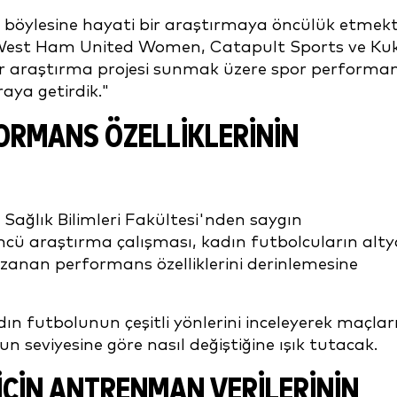
böylesine hayati bir araştırmaya öncülük etmek
West Ham United Women, Catapult Sports ve Kuk
k bir araştırma projesi sunmak üzere spor performa
raya getirdik."
ORMANS ÖZELLIKLERININ
Sağlık Bilimleri Fakültesi'nden saygın
cü araştırma çalışması, kadın futbolcuların alty
uzanan performans özelliklerini derinlemesine
ın futbolunun çeşitli yönlerini inceleyerek maçlar
yun seviyesine göre nasıl değiştiğine ışık tutacak.
 IÇIN ANTRENMAN VERILERININ