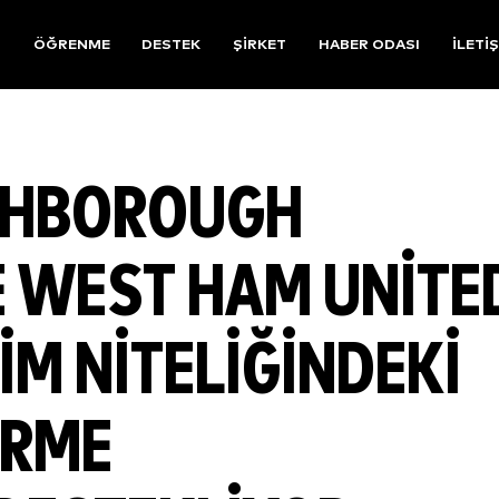
R
ÖĞRENME
DESTEK
ŞIRKET
HABER ODASI
İLETI
GHBOROUGH
E WEST HAM UNITE
M NITELIĞINDEKI
IRME