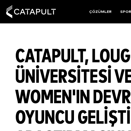
ÇÖZÜMLER
SPO
CATAPULT, LOU
ÜNIVERSITESI V
WOMEN'IN DEVRI
OYUNCU GELIŞT