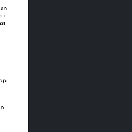
ten
ri
nsı
apı
ın