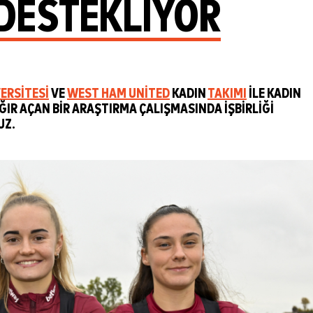
 DESTEKLIYOR
ERSITESI
VE
WEST HAM UNITED
KADIN
TAKIMI
ILE KADIN
IR AÇAN BIR ARAŞTIRMA ÇALIŞMASINDA IŞBIRLIĞI
UZ.