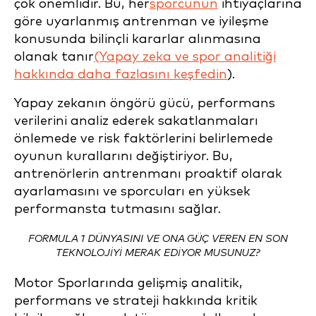
çok önemlidir. Bu, her
sporcunun
ihtiyaçlarına
göre uyarlanmış antrenman ve iyileşme
konusunda bilinçli kararlar alınmasına
olanak tanır
(Yapay zeka ve spor analitiği
hakkında daha fazlasını keşfedin
).
Yapay zekanın öngörü gücü, performans
verilerini analiz ederek sakatlanmaları
önlemede ve risk faktörlerini belirlemede
oyunun kurallarını değiştiriyor. Bu,
antrenörlerin antrenmanı proaktif olarak
ayarlamasını ve sporcuları en yüksek
performansta tutmasını sağlar.
FORMULA 1 DÜNYASINI VE ONA GÜÇ VEREN EN SON
TEKNOLOJIYI MERAK EDIYOR MUSUNUZ?
Motor Sporlarında gelişmiş analitik,
performans ve strateji hakkında kritik