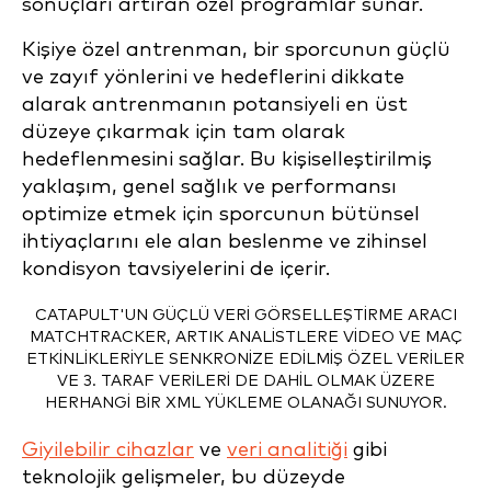
sonuçları artıran özel programlar sunar.
Kişiye özel antrenman, bir sporcunun güçlü
ve zayıf yönlerini ve hedeflerini dikkate
alarak antrenmanın potansiyeli en üst
düzeye çıkarmak için tam olarak
hedeflenmesini sağlar. Bu kişiselleştirilmiş
yaklaşım, genel sağlık ve performansı
optimize etmek için sporcunun bütünsel
ihtiyaçlarını ele alan beslenme ve zihinsel
kondisyon tavsiyelerini de içerir.
CATAPULT'UN GÜÇLÜ VERI GÖRSELLEŞTIRME ARACI
MATCHTRACKER, ARTIK ANALISTLERE VIDEO VE MAÇ
ETKINLIKLERIYLE SENKRONIZE EDILMIŞ ÖZEL VERILER
VE 3. TARAF VERILERI DE DAHIL OLMAK ÜZERE
HERHANGI BIR XML YÜKLEME OLANAĞI SUNUYOR.
Giyilebilir cihazlar
ve
veri analitiği
gibi
teknolojik gelişmeler, bu düzeyde