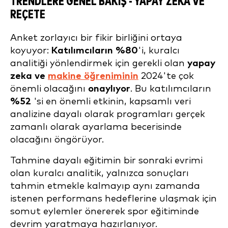
TRENDLERE GENEL BAKIŞ - YAPAY ZEKA VE
REÇETE
Anket zorlayıcı bir fikir birliğini ortaya
koyuyor:
Katılımcıların %80
'i, kuralcı
analitiği yönlendirmek için gerekli olan
yapay
zeka ve
makine öğreniminin
2024'te çok
önemli olacağını
onaylıyor
. Bu katılımcıların
%52
'si en önemli etkinin, kapsamlı veri
analizine dayalı olarak programları gerçek
zamanlı olarak ayarlama becerisinde
olacağını öngörüyor.
Tahmine dayalı eğitimin bir sonraki evrimi
olan kuralcı analitik, yalnızca sonuçları
tahmin etmekle kalmayıp aynı zamanda
istenen performans hedeflerine ulaşmak için
somut eylemler önererek spor eğitiminde
devrim yaratmaya hazırlanıyor.