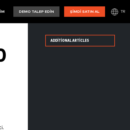
TR
ŞIM
DEMO TALEP EDIN
ŞIMDI SATIN AL
ADDITIONAL ARTICLES
D
i.