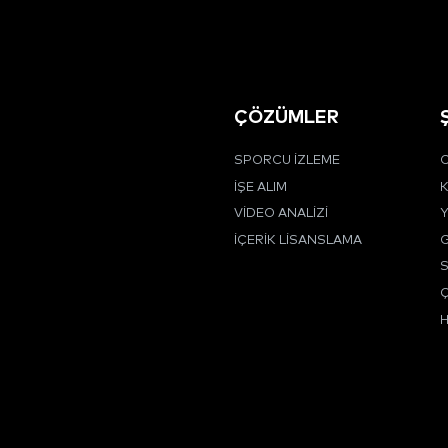
ÇÖZÜMLER
SPORCU İZLEME
C
İŞE ALIM
K
VIDEO ANALIZI
Y
İÇERIK LISANSLAMA
G
Ç