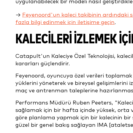
uygulanabilecek bir modeli nasıl geliştirdikler
→
Feyenoord'un kaleci takibinin ardındaki sı
fazla bilgi edinmek için iletişime geçin
.
KALECILERI IZLEMEK IÇ
Catapult'un Kaleciye Özel Teknolojisi, kalecil
kararları güçlendirir.
Feyenoord, oyuncuya özel verileri toplamak iç
yüklerini yöneterek ve bireysel gelişimlerini
maç ve antrenman taleplerine hazırlanmas
Performans Müdürü Ruben Peeters, "Kaleci
sağlamak için bir hafta içinde yüksek, orta
göre planlama yapmak için bir kalecinin bi
güzel bir genel bakış sağlayan IMA [ataletsel