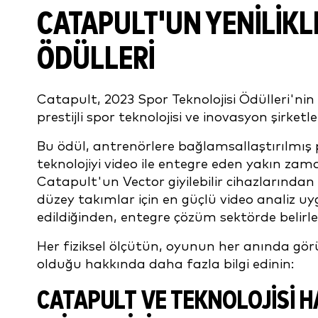
CATAPULT'UN YENILIKL
ÖDÜLLERI
Catapult, 2023 Spor Teknolojisi Ödülleri'nin V
prestijli spor teknolojisi ve inovasyon şirketle
Bu ödül, antrenörlere bağlamsallaştırılmış p
teknolojiyi video ile entegre eden yakın za
Catapult'un Vector giyilebilir cihazlarından 
düzey takımlar için en güçlü video analiz u
edildiğinden, entegre çözüm sektörde belirley
Her fiziksel ölçütün, oyunun her anında görü
olduğu hakkında daha fazla bilgi edinin:
CATAPULT VE TEKNOLOJISI H