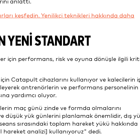
ini anlattı.
rları keşfedin. Yenilikçi teknikleri hakkında daha
IN YENI STANDART
er için performans, risk ve oyuna dönüşle ilgili krit
in Catapult cihazlarını kullanıyor ve kalecilerin i
 izleyerek antrenörlerin ve performans personelinin
ına yardımcı oluyor.
lerin maç günü zinde ve formda olmalarını
 ve düşük yük günlerini planlamak önemlidir, dış y
r seans sırasındaki toplam hareket yükü hakkında
 hareket analizi] kullanıyoruz" dedi.