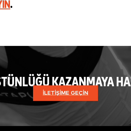
YIN
.
STÜNLÜĞÜ KAZANMAYA HAZI
İLETIŞIME GEÇIN