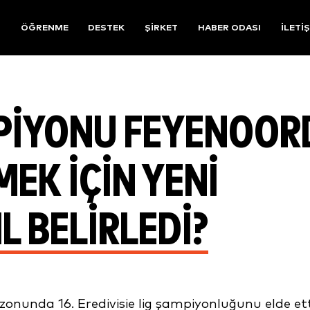
R
ÖĞRENME
DESTEK
ŞIRKET
HABER ODASI
İLETI
PIYONU FEYENOOR
MEK İÇIN YENI
L BELIRLEDI?
onunda 16. Eredivisie lig şampiyonluğunu elde ett