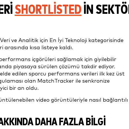
ERI
S
HORTLISTED
IN SEKTÖ
eri ve Analitik için En İyi Teknoloji kategorisinde
ri arasında kısa listeye kaldı.
erformans içgörüleri sağlamak için giyilebilir
manda piyasaya sürülen çözümü takdir ediyor.
elde edilen sporcu performans verileri ilk kez üst
ygulaması olan MatchTracker ile senkronize
ici bir an oldu.
ntülenebilen video görüntüleriyle nasıl bağlantılı
AKKINDA DAHA FAZLA BILGI