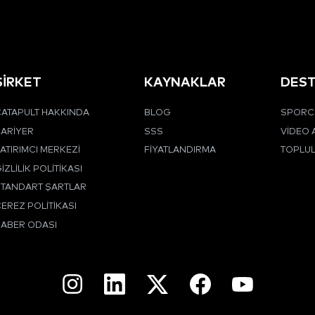
ŞİRKET
KAYNAKLAR
DES
ATAPULT HAKKINDA
BLOG
SPORCU
ARIYER
SSS
VIDEO 
ATIRIMCI MERKEZI
FIYATLANDIRMA
TOPLU
IZLILIK POLITIKASI
STANDART ŞARTLAR
EREZ POLITIKASI
HABER ODASI