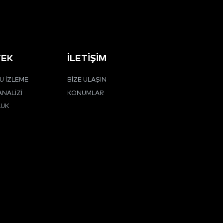
TEK
İLETIŞIM
 İZLEME
BIZE ULAŞIN
ANALIZI
KONUMLAR
LUK